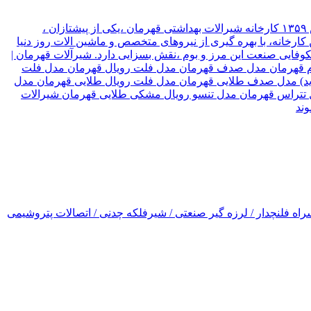
شیرآلات قهرمان نوع سازمان شرکت موقعیت تهران, تهران نام مدیر قهرمان نیک جو سال تاسیس ۱۳۵۹ کارخانه شیرالات بهداشتی قهرمان ،یکی از پیشتازان ،
ارخانه، با بهره گیری از نیروهای متخصص و ماشین الات روز دنیا
۳ کشور جهان صادر میکند، که این امر ،در شکوفایی صنعت این مرز و بوم ،نقش بسزایی دارد. شیرآلات قهرمان |
رسام قهرمان مدل صدف قهرمان مدل فلت رویال قهرمان مدل فلت
(جدید) مدل صدف طلایی قهرمان مدل فلت رویال طلایی قهرمان مدل
ل تتراس قهرمان مدل تنسو رویال مشکی طلایی قهرمان شیرالات
اه فلنچدار / لرزه گیر صنعتی / شیرفلکه چدنی / اتصالات پتروشیمی