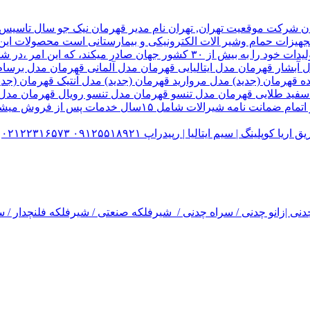
هیزات حمام وشیر الات الکترونیکی و بیمارستانی است محصولات این ک
تولید شده کارخانه قهرمان،بخش زیادی از تولیدات خود را به بیش از ۰
ل آبشار قهرمان مدل ایتالیایی قهرمان مدل آلمانی قهرمان مدل ب
ده قهرمان (جدید) مدل مروارید قهرمان (جدید) مدل آنتیک قهرمان 
 سفید طلایی قهرمان مدل تنسو قهرمان مدل تنسو رویال قهرمان مد
 سیم ایتالیا | رپیدراپ ۰۹۱۲۵۵۱۸۹۲۱ ۰۲۱۲۲۳۱۶۵۷۳
نی |زانو چدنی / سراه چدنی / شیرفلکه صنعتی / شیرفلکه فلنچدار / سر