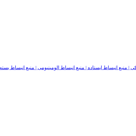
نبع انبساط ایستاده | منبع انبساط الومینیومی | منبع انبساط بسته | منبع ا