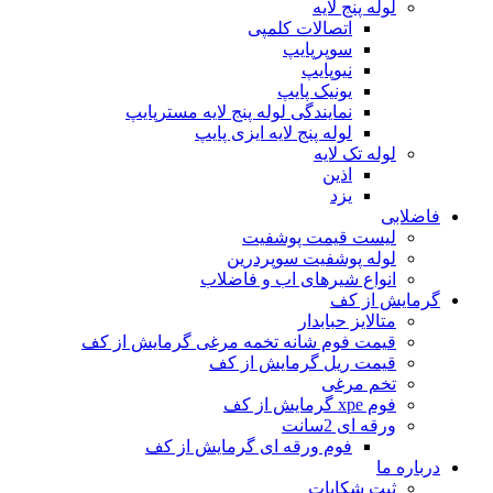
لوله پنج لایه
اتصالات کلمپی
سوپرپایپ
نیوپایپ
یونیک پایپ
نمایندگی لوله پنج لایه مسترپایپ
لوله پنج لایه ایزی پایپ
لوله تک لایه
اذین
یزد
فاضلابی
لیست قیمت پوشفیت
لوله پوشفیت سوپردرین
انواع شیرهای اب و فاضلاب
گرمایش از کف
متالایز حبابدار
قیمت فوم شانه تخمه مرغی گرمایش از کف
قیمت ریل گرمایش از کف
تخم مرغی
فوم xpe گرمایش از کف
ورقه ای 2سانت
فوم ورقه ای گرمایش از کف
درباره ما
ثبت شکایات