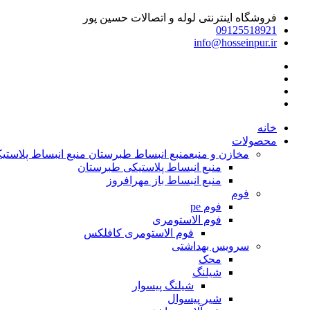
فروشگاه اینترنتی لوله و اتصالات حسین پور
09125518921
info@hosseinpur.ir
خانه
محصولات
مخازن و منبع
منبع انبساط طبرستان منبع انبساط پلاستیکی | م
منبع انبساط پلاستیکی طبرستان
منبع انبساط باز مهرافروز
فوم
فوم pe
فوم الاستومری
فوم الاستومری کافلکس
سرویس بهداشتی
محک
شیلنگ
شیلنگ پیسوار
شیر پیسوال