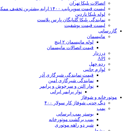
اتصالات پلیکا تهران
لیست قیمت سوپرپایپ ۱۴۰۰ ارایه بیشترین تخفیف ممکن
لوله پلیکا ناردین
نمایندگی پلیکا گلپایگان پارس پلاست
لیست قیمت پوشفیت
گازرسانی
مانیسمان
لوله مانیسمان ۲ اینچ
قیمت اتصالات مانیسمان
درزدار
API
رده چهل
لوازم جانبی
قیمت نمایندگی شیرگازی آذر
نمایندگی شیرگازی امین
نوار التن و سرجوش و پرایمر
نوار پرایمر ایرانی
موتورخانه و شوفاژ
دیگ چدنی شوفاژ کار سولار ۴۰۰
پمپ
بوستر پمپ ابرسانی
پمپ برگشت موتورخانه
شیر دو راهه موتوری
مشعل