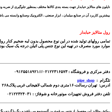
نایلون های متالایز حبابدار جهت بسته بندی کالاها مختلف بمنظور جلوگیری از ضربه و
بیشترین کاربرد آن در صنایع مبلمان ، ابزار صنعتی ، الکترونیک وصنایع وابسته می باش
رول متالایز حبابدار
تمامی رولهای تولید شده در این نوع محصول بدون لبه ضخیم کنار رو
موارد مورد مصرف در تهیه این نوع جنس پلی اتیلن درجه یک سبک بوده ک
————————————————————————————
دفتر مرکزی و فروشگاه : ۰۲۱۲۲۳۱۶۵۷۳////۰۹۱۲۵۵۱۸۹۲۱
تلگرام :
pipe_shop
ادرس: تهران-رسالت-۱۶متری دوم شمالی-لاهیجانی غربی پلاک۲۶۸ فروشگاه حسین پور
تلفن
دفتر فروش تجهیزات موتورخانه و شوفاژ:
: ۰۲۱۲۲۳۲۴۰۳۱
———————————————————————————-
روکش متالایز این محصول از جنس مرغوبترین آلومینیوم می باشد و رنگ یا گرده رنگ 