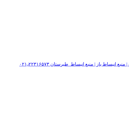
نبساط باز | منبع انبساط طبرستان ۰۲۱٫۲۲۳۱۶۵۷۳