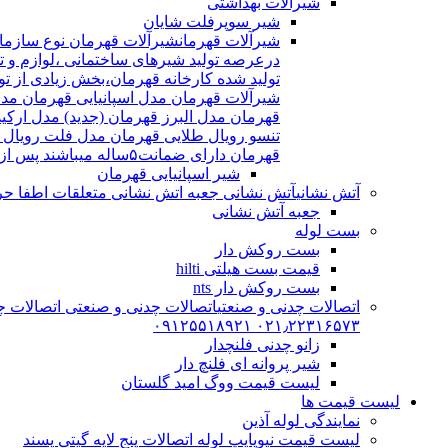
شیرآلات بهداشتی
شیر سوپرفلت شایان
شیرآلات قهرمان
درعرصه تولید شیرهای ساختمانی ،لوازم و تج
شیرآلات قهرمان مدل اسپانیایی قهرمان مد
قهرمان مدل البرز قهرمان (جدید) مدل ارکی
تنسو رویال طلایی قهرمان مدل فلت رویال
قهرمان دارای ضمانت۵ساله میباشند پس از اتمام ضمانت نامه شیرالات شامل ۱۵سال خدمات پس از فروش میشوند
شیر اسپانیایی قهرمان
آتش نشانی
آتش نشانی جعبه اتش نشانی متعلقات اطفا حریق اریا کوپلینگ |
جعبه آتش نشانی
بست لوله
بست روکش دار
قیمت بست هیلتی hilti
بست روکش دار nts
اتصالات چدنی و صنعتی
اتصالات چدنی و صنعتی اتصالات چد
۰۲۱٫۲۲۳۱۶۵۷۳ ۰۹۱۲۵۵۱۸۹۲۱
زانو چدنی فلنچدار
شیر پروانه ای فلنچ دار
لیست قیمت ووگ امید گلستان
لیست قیمت ها
نمایندگی لوله آذین
لیست قیمت نیوپایپ لوله اتصالات پنج لایه گیتی پسند