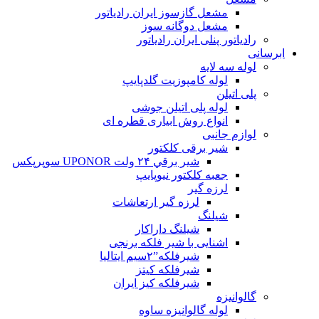
مشعل گازسوز ایران رادیاتور
مشعل دوگانه سوز
رادیاتور پنلی ایران رادیاتور
ابرسانی
لوله سه لایه
لوله کامپوزیت گلدپایپ
پلی اتیلن
لوله پلی اتیلن جوشی
انواع روش ابیاری قطره ای
لوازم جانبی
شیر برقی کلکتور
شير برقي ۲۴ ولت UPONOR سوپرپکس
جعبه کلکتور نیوپایپ
لرزه گیر
لرزه گیر ارتعاشات
شیلنگ
شیلنگ داراکار
اشنایی با شیر فلکه برنجی
شیرفلکه”۲سیم ایتالیا
شیرفلکه کیتز
شیرفلکه کیز ایران
گالوانیزه
لوله گالوانیزه ساوه