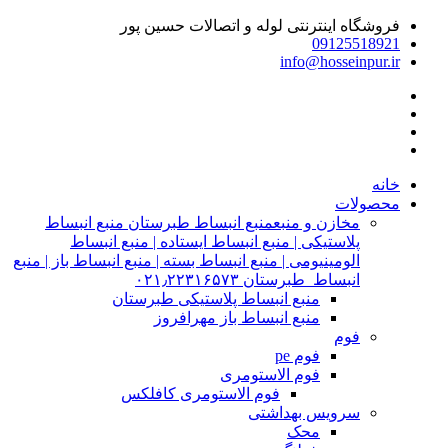
فروشگاه اینترنتی لوله و اتصالات حسین پور
09125518921
info@hosseinpur.ir
خانه
محصولات
مخازن و منبع
منبع انبساط طبرستان منبع انبساط
پلاستیکی | منبع انبساط ایستاده | منبع انبساط
الومینیومی | منبع انبساط بسته | منبع انبساط باز | منبع
انبساط طبرستان ۰۲۱٫۲۲۳۱۶۵۷۳
منبع انبساط پلاستیکی طبرستان
منبع انبساط باز مهرافروز
فوم
فوم pe
فوم الاستومری
فوم الاستومری کافلکس
سرویس بهداشتی
محک