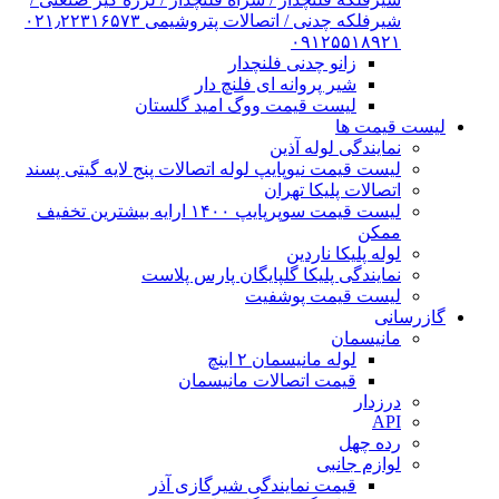
شیرفلکه چدنی / اتصالات پتروشیمی ۰۲۱٫۲۲۳۱۶۵۷۳
۰۹۱۲۵۵۱۸۹۲۱
زانو چدنی فلنچدار
شیر پروانه ای فلنچ دار
لیست قیمت ووگ امید گلستان
لیست قیمت ها
نمایندگی لوله آذین
لیست قیمت نیوپایپ لوله اتصالات پنج لایه گیتی پسند
اتصالات پلیکا تهران
لیست قیمت سوپرپایپ ۱۴۰۰ ارایه بیشترین تخفیف
ممکن
لوله پلیکا ناردین
نمایندگی پلیکا گلپایگان پارس پلاست
لیست قیمت پوشفیت
گازرسانی
مانیسمان
لوله مانیسمان ۲ اینچ
قیمت اتصالات مانیسمان
درزدار
API
رده چهل
لوازم جانبی
قیمت نمایندگی شیرگازی آذر