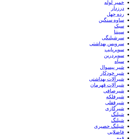
خمیر لوله
درزدار
رده چهل
ساوه سنگین
سبک
سپنتا
سرشیلنگی
سرویس بهداشتی
سوپرپایپ
سوپردرین
سیاه
شیر پیسوال
شیر خودکار
شیرآلات بهداشتی
شیرآلات قهرمان
شیرصافی
شیرفلکه
شیرقفلی
شیرگازی
شیلنگ
شیلنگ
شیلنگ حصیری
فاضلابی
فوم