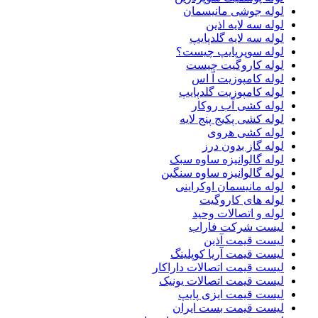
لوله جوشی مانیسمان
لوله سه لایه اذین
لوله سه لایه گلدپایپ
لوله سوپرپایپ چیست؟
لوله کاروگیت چیست
لوله کامپوزیت آ اس
لوله کامپوزیت گلدپایپ
لوله کشی آب روکار
لوله کشی پکیج پنج لایه
لوله کشی هروی
لوله گاز بدون درز
لوله گالوانیزه ساوه سبک
لوله گالوانیزه ساوه سنگین
لوله مانیسمان اوکراینی
لوله های کاروگیت
لوله و اتصالات وحید
لیست شرکت فاراب
لیست قیمت آذین
لیست قیمت آریا کوپلینگ
لیست قیمت اتصالات داراکار
لیست قیمت اتصالات یونیک
لیست قیمت ایزی پایپ
لیست قیمت بست ایران