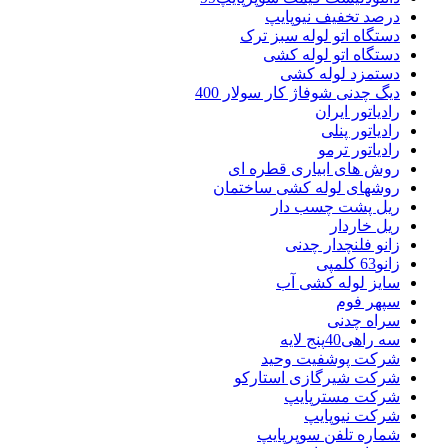
درصد تخفیف نیوپایپ
دستگاه اتو لوله سبز ترک
دستگاه اتو لوله کشی
دستمزد لوله کشی
دیگ چدنی شوفاژ کار سولار 400
رادیاتور ایران
رادیاتور پنلی
رادیاتور ترمو
روش های ابیاری قطره ای
روشهای لوله کشی ساختمان
ریل پشت چسب دار
ریل خاردار
زانو فلنچدار چدنی
زانو63 کلمپی
سایز لوله کشی آب
سپهر فوم
سراه چدنی
سه راهی40پنج لایه
شرکت پوشفیت وحید
شرکت شیرگازی استارکو
شرکت مسترپایپ
شرکت نیوپایپ
شماره تلفن سوپرپایپ