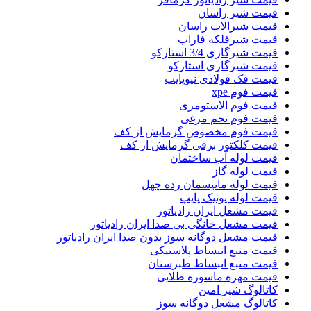
قیمت شیر راسان
قیمت شیرالات راسان
قیمت شیرفلکه فاراب
قیمت شیرگازی 3/4 استارکو
قیمت شیرگازی استارکو
قیمت فک فولادی نیوپایپ
قیمت فوم xpe
قیمت فوم الاستومری
قیمت فوم تخم مرغی
قیمت فوم مخصوص گرمایش از کف
قیمت کلکتور برقی گرمایش از کف
قیمت لوله آب ساختمان
قیمت لوله گاز
قیمت لوله مانیسمان رده چهل
قیمت لوله یونیک پایپ
قیمت مشعل ایران رادیاتور
قیمت مشعل خانگی بی صدا ایران رادیاتور
قیمت مشعل دوگانه سوز بدون صدا ایران رادیاتور
قیمت منبع انبساط پلاستیکی
قیمت منبع انبساط طبرستان
قیمت مهره ماسوره طلایی
کاتالوگ شیر امین
کاتالوگ مشعل دوگانه سوز