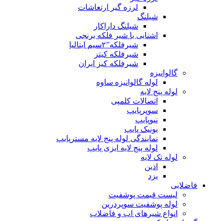
لرزه گیر ارتعاشات
شیلنگ
شیلنگ داراکار
اشنایی با شیر فلکه برنجی
شیرفلکه”۲سیم ایتالیا
شیرفلکه کیتز
شیرفلکه کیز ایران
گالوانیزه
لوله گالوانیزه ساوه
لوله پنج لایه
اتصالات کلمپی
سوپرپایپ
نیوپایپ
یونیک پایپ
نمایندگی لوله پنج لایه مسترپایپ
لوله پنج لایه ایزی پایپ
لوله تک لایه
اذین
یزد
فاضلابی
لیست قیمت پوشفیت
لوله پوشفیت سوپردرین
انواع شیرهای اب و فاضلاب