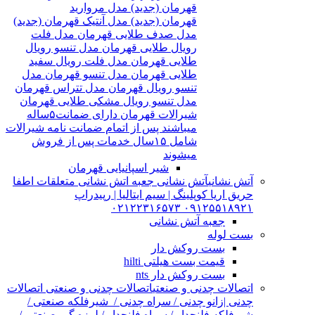
قهرمان (جدید) مدل مروارید
قهرمان (جدید) مدل آنتیک قهرمان (جدید)
مدل صدف طلایی قهرمان مدل فلت
رویال طلایی قهرمان مدل تنسو رویال
طلایی قهرمان مدل فلت رویال سفید
طلایی قهرمان مدل تنسو قهرمان مدل
تنسو رویال قهرمان مدل تتراس قهرمان
مدل تنسو رویال مشکی طلایی قهرمان
شیرالات قهرمان دارای ضمانت۵ساله
میباشند پس از اتمام ضمانت نامه شیرالات
شامل ۱۵سال خدمات پس از فروش
میشوند
شیر اسپانیایی قهرمان
آتش نشانی
آتش نشانی جعبه اتش نشانی متعلقات اطفا
حریق اریا کوپلینگ | سیم ایتالیا | رپیدراپ
۰۹۱۲۵۵۱۸۹۲۱ ۰۲۱۲۲۳۱۶۵۷۳
جعبه آتش نشانی
بست لوله
بست روکش دار
قیمت بست هیلتی hilti
بست روکش دار nts
اتصالات چدنی و صنعتی
اتصالات چدنی و صنعتی اتصالات
چدنی |زانو چدنی / سراه چدنی / شیرفلکه صنعتی /
شیرفلکه فلنچدار / سراه فلنچدار / لرزه گیر صنعتی /