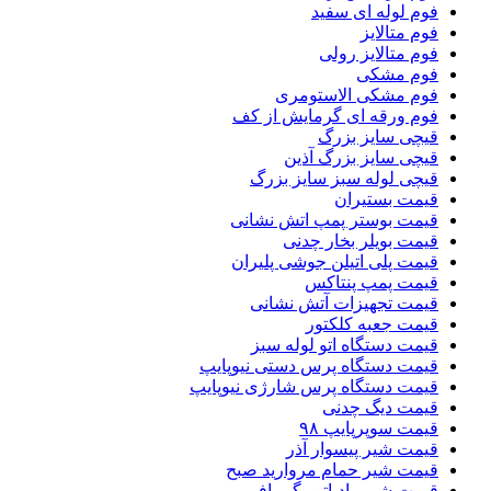
فوم لوله ای سفید
فوم متالایز
فوم متالایز رولی
فوم مشکی
فوم مشکی الاستومری
فوم ورقه ای گرمایش از کف
قیچی سایز بزرگ
قیچی سایز بزرگ آذین
قیچی لوله سبز سایز بزرگ
قیمت بستیران
قیمت بوستر پمپ اتش نشانی
قیمت بویلر بخار چدنی
قیمت پلی اتیلن جوشی پلیران
قیمت پمپ پنتاکس
قیمت تجهیزات آتش نشانی
قیمت جعبه کلکتور
قیمت دستگاه اتو لوله سبز
قیمت دستگاه پرس دستی نیوپایپ
قیمت دستگاه پرس شارژی نیوپایپ
قیمت دیگ چدنی
قیمت سوپرپایپ ۹۸
قیمت شیر پیسوار آذر
قیمت شیر حمام مروارید صبح
قیمت شیر رادیاتور گرمافر