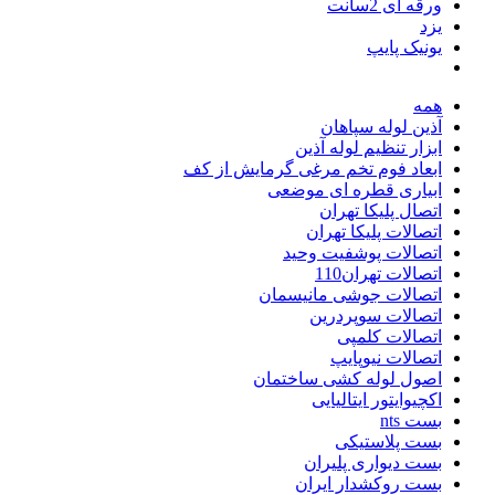
ورقه ای 2سانت
یزد
یونیک پایپ
همه
آذین لوله سپاهان
ابزار تنظیم لوله آذین
ابعاد فوم تخم مرغی گرمایش از کف
ابیاری قطره ای موضعی
اتصال پلیکا تهران
اتصالات پلیکا تهران
اتصالات پوشفیت وحید
اتصالات تهران110
اتصالات جوشی مانیسمان
اتصالات سوپردرین
اتصالات کلمپی
اتصالات نیوپایپ
اصول لوله کشی ساختمان
اکچیوایتور ایتالیایی
بست nts
بست پلاستیکی
بست دیواری پلیران
بست روکشدار ایران