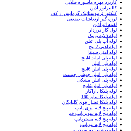
کاربرد مهره ماسوره طلایی
کالبیراتور آذین
کلکتور ترموستاتیک گرمایش از کف
لرزه گیر ارتعاشات صنعتی
لقمه اتو آذین
لول گاز درزدار
لوله 5لایه یونیک
لوله آب پلی اتیلن
لوله اهنی 2اینچ
لوله اهنی سپنتا
لوله پلی اتیلت4اینچ
لوله پلی اتیلن
لوله پلی اتیلن 6اینچ
لوله پلی اتیلن جوشی چیست
لوله پلی اتیلن مشکی
لوله پلی اتیلن4اینچ
لوله پلیکا داراکار
لوله پلیکا سایز 160
لوله پلیکا فشار قوی گلپایگان
لوله پنج لایه ایزی پایپ
لوله پنج لایه سوپرپایپ قم
لوله پنج لایه مسترپایپ
لوله پنج لایه نیوپایپ
لوله پوشفیت سوپردرین