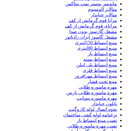
مانومتر بوستر پمپ پنتاکس
متالایز الومنیوم
متالایز حبابدار
مزایا فوم گرمایش از کف
مزایای فوم گرمایش از کف
مشعل گازسوز بدون صدا
مشعل گاسوز ایران رادیاتور
منبع انبساط 150لیتری
منبع انبساط 80لیتری
منبع انبساط باز
منبع انبساط بسته
منبع انبساط پلی اتیلن
منبع انبساط فلزی
منبع انبساط مهرافروز
منبع تحت فشار
مهره ماسوره طلایی
مهره ماسوره طلایی پارس
مهره ماسوره نیوپایپ
نایلون حبابدار
نحوه اتصال لوله کاروگیت
نرخنامه لوله کشی ساختمان
نصب منبع انبساط باز
نصب مهره ماسوره طلایی