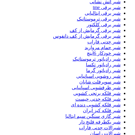
شیر اتش نشانی
شیر برقی tme
شیر برقی ایتالیایی
شیر برقی ترموستاتیک
شیر برقی کلکتور
شیر برقی گرمایش از کف
شیر برقی گرمایش از کف دانفوس
شیر چدنی فاراب
شیر حمام مروارید
شیر خودکار 6اینچ
شیر رادیاتور ترموستاتیک
شیر رادیاتور تکسا
شیر رادیاتور گرما
شیر روشویی اسپانیایی
شیر سوپرفلت شایان
شیر ظرفشویی اسپانیایی
شیر فلکه برنجی کشویی
شیر فلکه چدنی چیست
شیر فلکه کشویی دنده ای
شیر فلکه کیز ایران
شیر گازی سنگین سیم ایتالیا
شیر یکطرفه فلنچ دار
شیرالات چدنی فاراب
شیرالات راسان