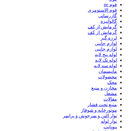
فوم pe
فوم الاستومری
گازرسانی
گالوانیزه
گرمایش از کف
گرمایش از کف
لرزه گیر
لوازم جانبی
لوازم جانبی
لوله پنج لایه
لوله تک لایه
لوله سه لایه
مانیسمان
محصولات
محک
مخازن و منبع
مشعل
مقالات
منبع تحت فشار
موتورخانه و شوفاژ
نوار التن و سرجوش و پرایمر
نوار لوله
نیوپایپ