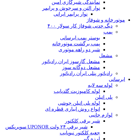
نمایندگی شیرگازی امین
نوار التن و سرجوش و پرایمر
نوار پرایمر ایرانی
موتورخانه و شوفاژ
دیگ چدنی شوفاژ کار سولار ۴۰۰
پمپ
بوستر پمپ ابرسانی
پمپ برگشت موتورخانه
شیر دو راهه موتوری
مشعل
مشعل گازسوز ایران رادیاتور
مشعل دوگانه سوز
رادیاتور پنلی ایران رادیاتور
ابرسانی
لوله سه لایه
لوله کامپوزیت گلدپایپ
پلی اتیلن
لوله پلی اتیلن جوشی
انواع روش ابیاری قطره ای
لوازم جانبی
شیر برقی کلکتور
شير برقي ۲۴ ولت UPONOR سوپرپکس
جعبه کلکتور نیوپایپ
لرزه گیر