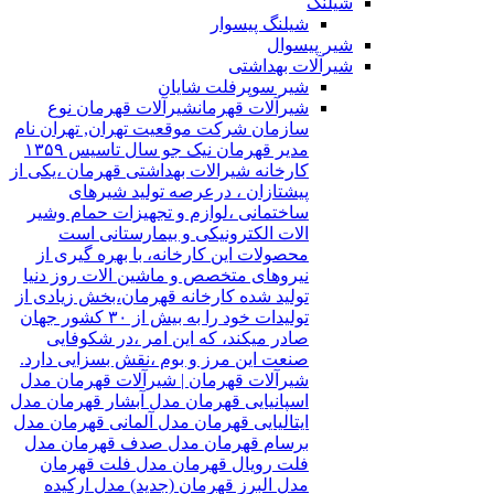
شیلنگ
شیلنگ پیسوار
شیر پیسوال
شیرآلات بهداشتی
شیر سوپرفلت شایان
شیرآلات قهرمان
شیرآلات قهرمان نوع
سازمان شرکت موقعیت تهران, تهران نام
مدیر قهرمان نیک جو سال تاسیس ۱۳۵۹
کارخانه شیرالات بهداشتی قهرمان ،یکی از
پیشتازان ، درعرصه تولید شیرهای
ساختمانی ،لوازم و تجهیزات حمام وشیر
الات الکترونیکی و بیمارستانی است
محصولات این کارخانه، با بهره گیری از
نیروهای متخصص و ماشین الات روز دنیا
تولید شده کارخانه قهرمان،بخش زیادی از
تولیدات خود را به بیش از ۳۰ کشور جهان
صادر میکند، که این امر ،در شکوفایی
صنعت این مرز و بوم ،نقش بسزایی دارد.
شیرآلات قهرمان | شیرآلات قهرمان مدل
اسپانیایی قهرمان مدل آبشار قهرمان مدل
ایتالیایی قهرمان مدل آلمانی قهرمان مدل
برسام قهرمان مدل صدف قهرمان مدل
فلت رویال قهرمان مدل فلت قهرمان
مدل البرز قهرمان (جدید) مدل ارکیده