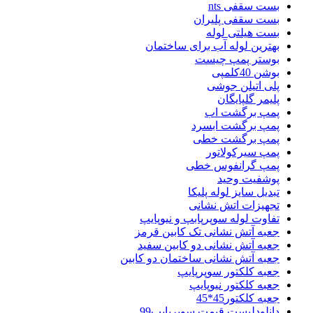
بست سقفی nts
بست سقفی پلیران
بست هیلتی لوله
بهترین لوله آب برای ساختمان
بوستر پمپ چیست
بوشن 40کلمپی
پلی اتیلن جوشی
پلیمر گلپایگان
پمپ برگشت اب
پمپ برگشت ابسرد
پمپ برگشت خطی
پمپ سیرکولاتور
پمپ گرانفوس خطی
پوشفیت وحید
تبدیل سایز لوله پلیکا
تجهیزات اتش نشانی
تفاوت لوله سوپرپابپ و نیوپایپ
جعبه آتش نشانی تک کابین قرمز
جعبه آتش نشانی دو کابین سفید
جعبه آتش نشانی ساختمان دو کابین
جعبه کلکتور سوپرپایپ
جعبه کلکتور نیوپایپ
جعبه کلکتور45*45
دانلودلیست قیمت سوپرپایپ99