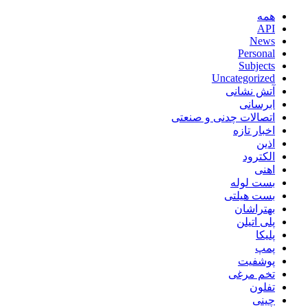
همه
API
News
Personal
Subjects
Uncategorized
آتش نشانی
ابرسانی
اتصالات چدنی و صنعتی
اخبار تازه
اذین
الکترود
اهنی
بست لوله
بست هیلتی
بهتراشان
پلی اتیلن
پلیکا
پمپ
پوشفیت
تخم مرغی
تفلون
چینی