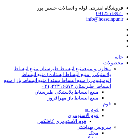
فروشگاه اینترنتی لوله و اتصالات حسین پور
09125518921
info@hosseinpur.ir
خانه
محصولات
مخازن و منبع
منبع انبساط طبرستان منبع انبساط
پلاستیکی | منبع انبساط ایستاده | منبع انبساط
الومینیومی | منبع انبساط بسته | منبع انبساط باز | منبع
انبساط طبرستان ۰۲۱٫۲۲۳۱۶۵۷۳
منبع انبساط پلاستیکی طبرستان
منبع انبساط باز مهرافروز
فوم
فوم pe
فوم الاستومری
فوم الاستومری کافلکس
سرویس بهداشتی
محک