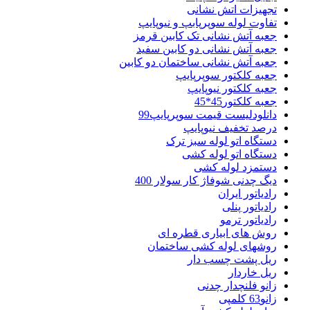
تجهیزات اتش نشانی
تفاوت لوله سوپرپابپ و نیوپایپ
جعبه آتش نشانی تک کابین قرمز
جعبه آتش نشانی دو کابین سفید
جعبه آتش نشانی ساختمان دو کابین
جعبه کلکتور سوپرپایپ
جعبه کلکتور نیوپایپ
جعبه کلکتور45*45
دانلودلیست قیمت سوپرپایپ99
درصد تخفیف نیوپایپ
دستگاه اتو لوله سبز ترک
دستگاه اتو لوله کشی
دستمزد لوله کشی
دیگ چدنی شوفاژ کار سولار 400
رادیاتور ایران
رادیاتور پنلی
رادیاتور ترمو
روش های ابیاری قطره ای
روشهای لوله کشی ساختمان
ریل پشت چسب دار
ریل خاردار
زانو فلنچدار چدنی
زانو63 کلمپی