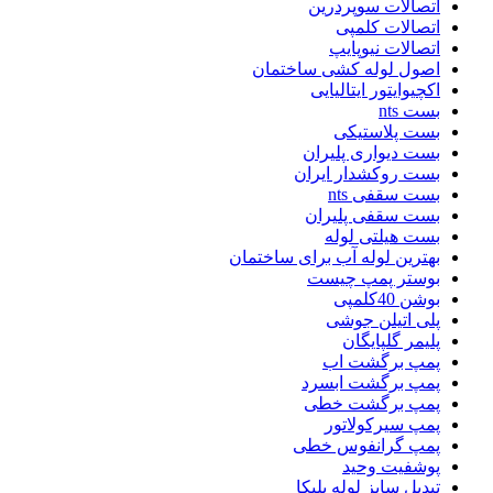
اتصالات سوپردرین
اتصالات کلمپی
اتصالات نیوپایپ
اصول لوله کشی ساختمان
اکچیوایتور ایتالیایی
بست nts
بست پلاستیکی
بست دیواری پلیران
بست روکشدار ایران
بست سقفی nts
بست سقفی پلیران
بست هیلتی لوله
بهترین لوله آب برای ساختمان
بوستر پمپ چیست
بوشن 40کلمپی
پلی اتیلن جوشی
پلیمر گلپایگان
پمپ برگشت اب
پمپ برگشت ابسرد
پمپ برگشت خطی
پمپ سیرکولاتور
پمپ گرانفوس خطی
پوشفیت وحید
تبدیل سایز لوله پلیکا