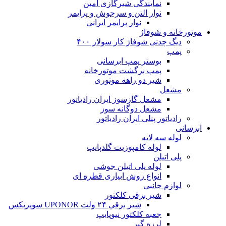
نمایندگی شیرگازی امین
نوار التن و سرجوش و پرایمر
نوار پرایمر ایرانی
موتورخانه و شوفاژ
دیگ چدنی شوفاژ کار سولار ۴۰۰
پمپ
بوستر پمپ ابرسانی
پمپ برگشت موتورخانه
شیر دو راهه موتوری
مشعل
مشعل گازسوز ایران رادیاتور
مشعل دوگانه سوز
رادیاتور پنلی ایران رادیاتور
ابرسانی
لوله سه لایه
لوله کامپوزیت گلدپایپ
پلی اتیلن
لوله پلی اتیلن جوشی
انواع روش ابیاری قطره ای
لوازم جانبی
شیر برقی کلکتور
شير برقي ۲۴ ولت UPONOR سوپرپکس
جعبه کلکتور نیوپایپ
لرزه گیر