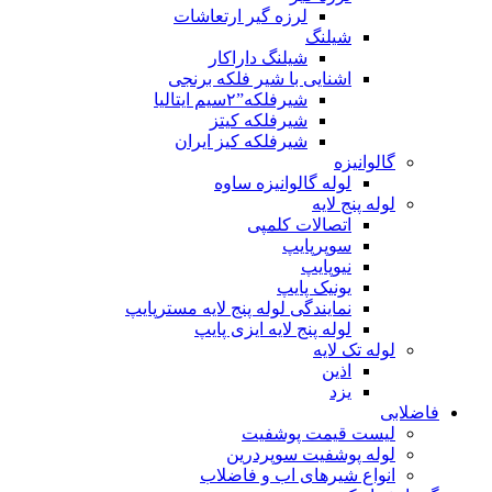
لرزه گیر ارتعاشات
شیلنگ
شیلنگ داراکار
اشنایی با شیر فلکه برنجی
شیرفلکه”۲سیم ایتالیا
شیرفلکه کیتز
شیرفلکه کیز ایران
گالوانیزه
لوله گالوانیزه ساوه
لوله پنج لایه
اتصالات کلمپی
سوپرپایپ
نیوپایپ
یونیک پایپ
نمایندگی لوله پنج لایه مسترپایپ
لوله پنج لایه ایزی پایپ
لوله تک لایه
اذین
یزد
فاضلابی
لیست قیمت پوشفیت
لوله پوشفیت سوپردرین
انواع شیرهای اب و فاضلاب