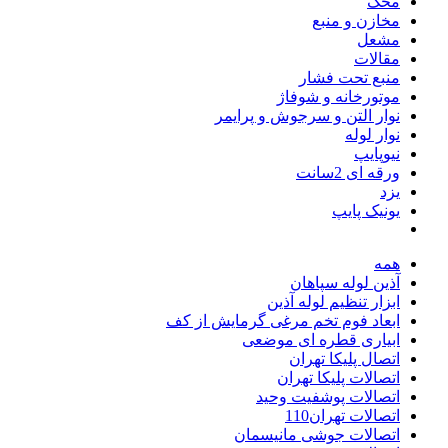
محک
مخازن و منبع
مشعل
مقالات
منبع تحت فشار
موتورخانه و شوفاژ
نوار التن و سرجوش و پرایمر
نوار لوله
نیوپایپ
ورقه ای 2سانت
یزد
یونیک پایپ
همه
آذین لوله سپاهان
ابزار تنظیم لوله آذین
ابعاد فوم تخم مرغی گرمایش از کف
ابیاری قطره ای موضعی
اتصال پلیکا تهران
اتصالات پلیکا تهران
اتصالات پوشفیت وحید
اتصالات تهران110
اتصالات جوشی مانیسمان