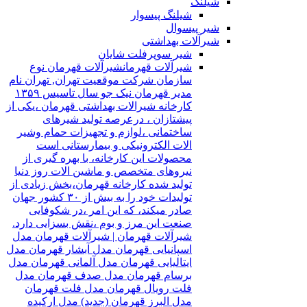
شیلنگ
شیلنگ پیسوار
شیر پیسوال
شیرآلات بهداشتی
شیر سوپرفلت شایان
شیرآلات قهرمان
شیرآلات قهرمان نوع
سازمان شرکت موقعیت تهران, تهران نام
مدیر قهرمان نیک جو سال تاسیس ۱۳۵۹
کارخانه شیرالات بهداشتی قهرمان ،یکی از
پیشتازان ، درعرصه تولید شیرهای
ساختمانی ،لوازم و تجهیزات حمام وشیر
الات الکترونیکی و بیمارستانی است
محصولات این کارخانه، با بهره گیری از
نیروهای متخصص و ماشین الات روز دنیا
تولید شده کارخانه قهرمان،بخش زیادی از
تولیدات خود را به بیش از ۳۰ کشور جهان
صادر میکند، که این امر ،در شکوفایی
صنعت این مرز و بوم ،نقش بسزایی دارد.
شیرآلات قهرمان | شیرآلات قهرمان مدل
اسپانیایی قهرمان مدل آبشار قهرمان مدل
ایتالیایی قهرمان مدل آلمانی قهرمان مدل
برسام قهرمان مدل صدف قهرمان مدل
فلت رویال قهرمان مدل فلت قهرمان
مدل البرز قهرمان (جدید) مدل ارکیده