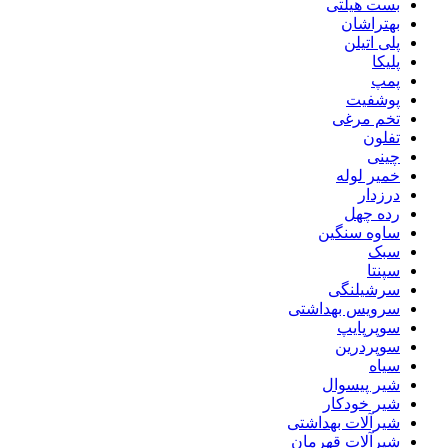
بست هیلتی
بهتراشان
پلی اتیلن
پلیکا
پمپ
پوشفیت
تخم مرغی
تفلون
چینی
خمیر لوله
درزدار
رده چهل
ساوه سنگین
سبک
سپنتا
سرشیلنگی
سرویس بهداشتی
سوپرپایپ
سوپردرین
سیاه
شیر پیسوال
شیر خودکار
شیرآلات بهداشتی
شیرآلات قهرمان