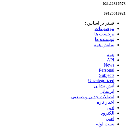
021.22316573
09125518921
فیلتر بر اساس :
موضوعات
برچسب ها
نویسنده ها
نمایش همه
همه
API
News
Personal
Subjects
Uncategorized
آتش نشانی
ابرسانی
اتصالات چدنی و صنعتی
اخبار تازه
اذین
الکترود
اهنی
بست لوله