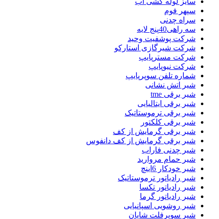
سایز لوله کشی آب
سپهر فوم
سراه چدنی
سه راهی40پنج لایه
شرکت پوشفیت وحید
شرکت شیرگازی استارکو
شرکت مسترپایپ
شرکت نیوپایپ
شماره تلفن سوپرپایپ
شیر اتش نشانی
شیر برقی tme
شیر برقی ایتالیایی
شیر برقی ترموستاتیک
شیر برقی کلکتور
شیر برقی گرمایش از کف
شیر برقی گرمایش از کف دانفوس
شیر چدنی فاراب
شیر حمام مروارید
شیر خودکار 6اینچ
شیر رادیاتور ترموستاتیک
شیر رادیاتور تکسا
شیر رادیاتور گرما
شیر روشویی اسپانیایی
شیر سوپرفلت شایان