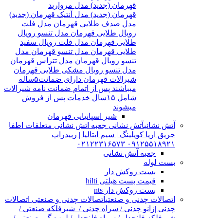
قهرمان (جدید) مدل مروارید
قهرمان (جدید) مدل آنتیک قهرمان (جدید)
مدل صدف طلایی قهرمان مدل فلت
رویال طلایی قهرمان مدل تنسو رویال
طلایی قهرمان مدل فلت رویال سفید
طلایی قهرمان مدل تنسو قهرمان مدل
تنسو رویال قهرمان مدل تتراس قهرمان
مدل تنسو رویال مشکی طلایی قهرمان
شیرالات قهرمان دارای ضمانت۵ساله
میباشند پس از اتمام ضمانت نامه شیرالات
شامل ۱۵سال خدمات پس از فروش
میشوند
شیر اسپانیایی قهرمان
آتش نشانی
آتش نشانی جعبه اتش نشانی متعلقات اطفا
حریق اریا کوپلینگ | سیم ایتالیا | رپیدراپ
۰۹۱۲۵۵۱۸۹۲۱ ۰۲۱۲۲۳۱۶۵۷۳
جعبه آتش نشانی
بست لوله
بست روکش دار
قیمت بست هیلتی hilti
بست روکش دار nts
اتصالات چدنی و صنعتی
اتصالات چدنی و صنعتی اتصالات
چدنی |زانو چدنی / سراه چدنی / شیرفلکه صنعتی /
شیرفلکه فلنچدار / سراه فلنچدار / لرزه گیر صنعتی /