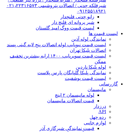
شیرفلکه چدنی / اتصالات پتروشیمی ۰۲۱٫۲۲۳۱۶۵۷۳
۰۹۱۲۵۵۱۸۹۲۱
زانو چدنی فلنچدار
شیر پروانه ای فلنچ دار
لیست قیمت ووگ امید گلستان
لیست قیمت ها
نمایندگی لوله آذین
لیست قیمت نیوپایپ لوله اتصالات پنج لایه گیتی پسند
اتصالات پلیکا تهران
لیست قیمت سوپرپایپ ۱۴۰۰ ارایه بیشترین تخفیف
ممکن
لوله پلیکا ناردین
نمایندگی پلیکا گلپایگان پارس پلاست
لیست قیمت پوشفیت
گازرسانی
مانیسمان
لوله مانیسمان ۲ اینچ
قیمت اتصالات مانیسمان
درزدار
API
رده چهل
لوازم جانبی
قیمت نمایندگی شیرگازی آذر