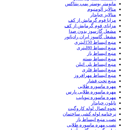
مانومتر بوستر پمپ پنتاکس
متالایز الومنیوم
متالایز حبابدار
مزایا فوم گرمایش از کف
مزایای فوم گرمایش از کف
مشعل گازسوز بدون صدا
مشعل گاسوز ایران رادیاتور
منبع انبساط 150لیتری
منبع انبساط 80لیتری
منبع انبساط باز
منبع انبساط بسته
منبع انبساط پلی اتیلن
منبع انبساط فلزی
منبع انبساط مهرافروز
منبع تحت فشار
مهره ماسوره طلایی
مهره ماسوره طلایی پارس
مهره ماسوره نیوپایپ
نایلون حبابدار
نحوه اتصال لوله کاروگیت
نرخنامه لوله کشی ساختمان
نصب منبع انبساط باز
نصب مهره ماسوره طلایی