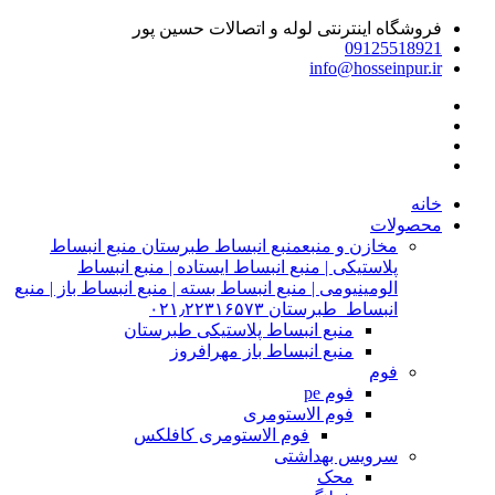
فروشگاه اینترنتی لوله و اتصالات حسین پور
09125518921
info@hosseinpur.ir
خانه
محصولات
مخازن و منبع
منبع انبساط طبرستان منبع انبساط
پلاستیکی | منبع انبساط ایستاده | منبع انبساط
الومینیومی | منبع انبساط بسته | منبع انبساط باز | منبع
انبساط طبرستان ۰۲۱٫۲۲۳۱۶۵۷۳
منبع انبساط پلاستیکی طبرستان
منبع انبساط باز مهرافروز
فوم
فوم pe
فوم الاستومری
فوم الاستومری کافلکس
سرویس بهداشتی
محک