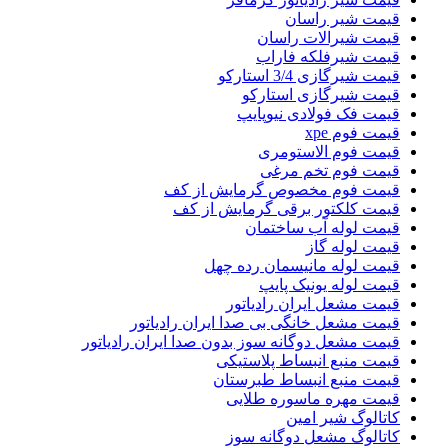
قیمت شیر راسان
قیمت شیرالات راسان
قیمت شیرفلکه فاراب
قیمت شیرگازی 3/4 استارکو
قیمت شیرگازی استارکو
قیمت فک فولادی نیوپایپ
قیمت فوم xpe
قیمت فوم الاستومری
قیمت فوم تخم مرغی
قیمت فوم مخصوص گرمایش از کف
قیمت کلکتور برقی گرمایش از کف
قیمت لوله آب ساختمان
قیمت لوله گاز
قیمت لوله مانیسمان رده چهل
قیمت لوله یونیک پایپ
قیمت مشعل ایران رادیاتور
قیمت مشعل خانگی بی صدا ایران رادیاتور
قیمت مشعل دوگانه سوز بدون صدا ایران رادیاتور
قیمت منبع انبساط پلاستیکی
قیمت منبع انبساط طبرستان
قیمت مهره ماسوره طلایی
کاتالوگ شیر امین
کاتالوگ مشعل دوگانه سوز