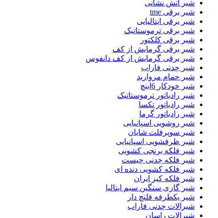
شیر اتش نشانی
شیر برقی tme
شیر برقی ایتالیایی
شیر برقی ترموستاتیک
شیر برقی کلکتور
شیر برقی گرمایش از کف
شیر برقی گرمایش از کف دانفوس
شیر چدنی فاراب
شیر حمام مروارید
شیر خودکار 6اینچ
شیر رادیاتور ترموستاتیک
شیر رادیاتور تکسا
شیر رادیاتور گرما
شیر روشویی اسپانیایی
شیر سوپرفلت شایان
شیر ظرفشویی اسپانیایی
شیر فلکه برنجی کشویی
شیر فلکه چدنی چیست
شیر فلکه کشویی دنده ای
شیر فلکه کیز ایران
شیر گازی سنگین سیم ایتالیا
شیر یکطرفه فلنچ دار
شیرالات چدنی فاراب
شیرالات راسان