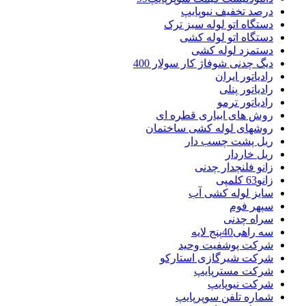
درصد تخفیف نیوپایپ
دستگاه اتو لوله سبز ترک
دستگاه اتو لوله کشی
دستمزد لوله کشی
دیگ چدنی شوفاژ کار سولار 400
رادیاتور ایران
رادیاتور پنلی
رادیاتور ترمو
روش های ابیاری قطره ای
روشهای لوله کشی ساختمان
ریل پشت چسب دار
ریل خاردار
زانو فلنچدار چدنی
زانو63 کلمپی
سایز لوله کشی آب
سپهر فوم
سراه چدنی
سه راهی40پنج لایه
شرکت پوشفیت وحید
شرکت شیرگازی استارکو
شرکت مسترپایپ
شرکت نیوپایپ
شماره تلفن سوپرپایپ