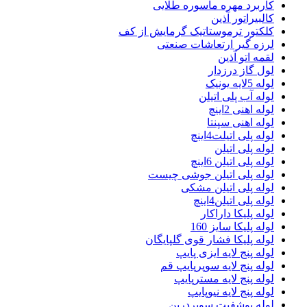
کاربرد مهره ماسوره طلایی
کالبیراتور آذین
کلکتور ترموستاتیک گرمایش از کف
لرزه گیر ارتعاشات صنعتی
لقمه اتو آذین
لول گاز درزدار
لوله 5لایه یونیک
لوله آب پلی اتیلن
لوله اهنی 2اینچ
لوله اهنی سپنتا
لوله پلی اتیلت4اینچ
لوله پلی اتیلن
لوله پلی اتیلن 6اینچ
لوله پلی اتیلن جوشی چیست
لوله پلی اتیلن مشکی
لوله پلی اتیلن4اینچ
لوله پلیکا داراکار
لوله پلیکا سایز 160
لوله پلیکا فشار قوی گلپایگان
لوله پنج لایه ایزی پایپ
لوله پنج لایه سوپرپایپ قم
لوله پنج لایه مسترپایپ
لوله پنج لایه نیوپایپ
لوله پوشفیت سوپردرین