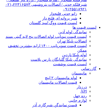
شیرفلکه چدنی / اتصالات پتروشیمی ۰۲۱٫۲۲۳۱۶۵۷۳
۰۹۱۲۵۵۱۸۹۲۱
زانو چدنی فلنچدار
شیر پروانه ای فلنچ دار
لیست قیمت ووگ امید گلستان
لیست قیمت ها
نمایندگی لوله آذین
لیست قیمت نیوپایپ لوله اتصالات پنج لایه گیتی پسند
اتصالات پلیکا تهران
لیست قیمت سوپرپایپ ۱۴۰۰ ارایه بیشترین تخفیف
ممکن
لوله پلیکا ناردین
نمایندگی پلیکا گلپایگان پارس پلاست
لیست قیمت پوشفیت
گازرسانی
مانیسمان
لوله مانیسمان ۲ اینچ
قیمت اتصالات مانیسمان
درزدار
API
رده چهل
لوازم جانبی
قیمت نمایندگی شیرگازی آذر