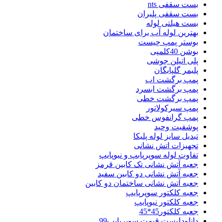
بست سقفی nts
بست سقفی پلیران
بست هیلتی لوله
بهترین لوله آب برای ساختمان
بوستر پمپ چیست
بوشن 40کلمپی
پلی اتیلن جوشی
پلیمر گلپایگان
پمپ برگشت اب
پمپ برگشت ابسرد
پمپ برگشت خطی
پمپ سیرکولاتور
پمپ گرانفوس خطی
پوشفیت وحید
تبدیل سایز لوله پلیکا
تجهیزات اتش نشانی
تفاوت لوله سوپرپابپ و نیوپایپ
جعبه آتش نشانی تک کابین قرمز
جعبه آتش نشانی دو کابین سفید
جعبه آتش نشانی ساختمان دو کابین
جعبه کلکتور سوپرپایپ
جعبه کلکتور نیوپایپ
جعبه کلکتور45*45
دانلودلیست قیمت سوپرپایپ99