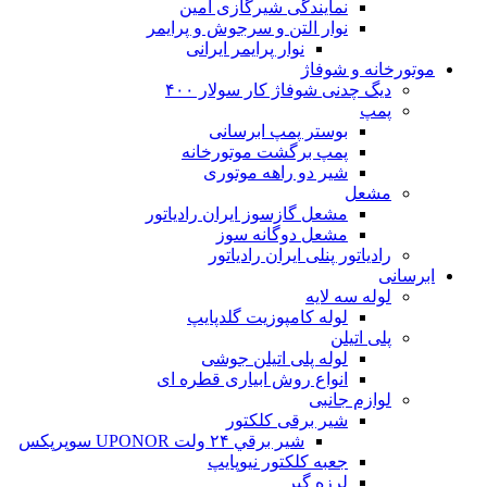
نمایندگی شیرگازی امین
نوار التن و سرجوش و پرایمر
نوار پرایمر ایرانی
موتورخانه و شوفاژ
دیگ چدنی شوفاژ کار سولار ۴۰۰
پمپ
بوستر پمپ ابرسانی
پمپ برگشت موتورخانه
شیر دو راهه موتوری
مشعل
مشعل گازسوز ایران رادیاتور
مشعل دوگانه سوز
رادیاتور پنلی ایران رادیاتور
ابرسانی
لوله سه لایه
لوله کامپوزیت گلدپایپ
پلی اتیلن
لوله پلی اتیلن جوشی
انواع روش ابیاری قطره ای
لوازم جانبی
شیر برقی کلکتور
شير برقي ۲۴ ولت UPONOR سوپرپکس
جعبه کلکتور نیوپایپ
لرزه گیر