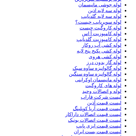
لوله جوشی مانیسمان
لوله سه لایه اذین
لوله سه لایه گلدپایپ
لوله سوپرپایپ چیست؟
لوله کاروگیت چیست
لوله کامپوزیت آ اس
لوله کامپوزیت گلدپایپ
لوله کشی آب روکار
لوله کشی پکیج پنج لایه
لوله کشی هروی
لوله گاز بدون درز
لوله گالوانیزه ساوه سبک
لوله گالوانیزه ساوه سنگین
لوله مانیسمان اوکراینی
لوله های کاروگیت
لوله و اتصالات وحید
لیست شرکت فاراب
لیست قیمت آذین
لیست قیمت آریا کوپلینگ
لیست قیمت اتصالات داراکار
لیست قیمت اتصالات یونیک
لیست قیمت ایزی پایپ
لیست قیمت بست ایران