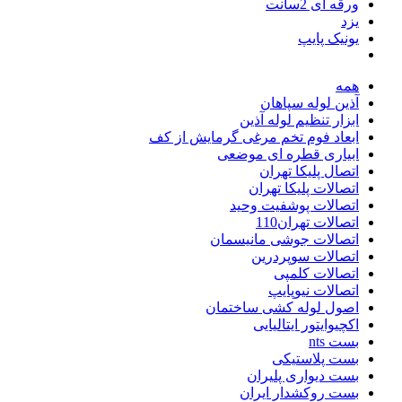
ورقه ای 2سانت
یزد
یونیک پایپ
همه
آذین لوله سپاهان
ابزار تنظیم لوله آذین
ابعاد فوم تخم مرغی گرمایش از کف
ابیاری قطره ای موضعی
اتصال پلیکا تهران
اتصالات پلیکا تهران
اتصالات پوشفیت وحید
اتصالات تهران110
اتصالات جوشی مانیسمان
اتصالات سوپردرین
اتصالات کلمپی
اتصالات نیوپایپ
اصول لوله کشی ساختمان
اکچیوایتور ایتالیایی
بست nts
بست پلاستیکی
بست دیواری پلیران
بست روکشدار ایران