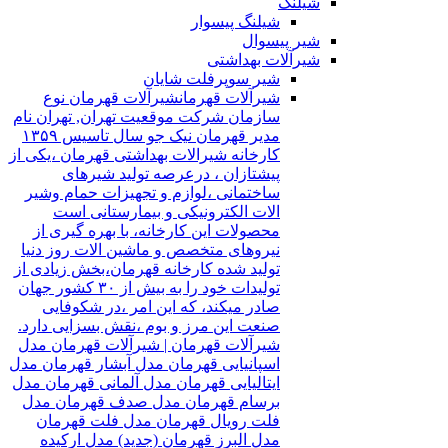
شیلنگ
شیلنگ پیسوار
شیر پیسوال
شیرآلات بهداشتی
شیر سوپرفلت شایان
شیرآلات قهرمان
شیرآلات قهرمان نوع
سازمان شرکت موقعیت تهران, تهران نام
مدیر قهرمان نیک جو سال تاسیس ۱۳۵۹
کارخانه شیرالات بهداشتی قهرمان ،یکی از
پیشتازان ، درعرصه تولید شیرهای
ساختمانی ،لوازم و تجهیزات حمام وشیر
الات الکترونیکی و بیمارستانی است
محصولات این کارخانه، با بهره گیری از
نیروهای متخصص و ماشین الات روز دنیا
تولید شده کارخانه قهرمان،بخش زیادی از
تولیدات خود را به بیش از ۳۰ کشور جهان
صادر میکند، که این امر ،در شکوفایی
صنعت این مرز و بوم ،نقش بسزایی دارد.
شیرآلات قهرمان | شیرآلات قهرمان مدل
اسپانیایی قهرمان مدل آبشار قهرمان مدل
ایتالیایی قهرمان مدل آلمانی قهرمان مدل
برسام قهرمان مدل صدف قهرمان مدل
فلت رویال قهرمان مدل فلت قهرمان
مدل البرز قهرمان (جدید) مدل ارکیده