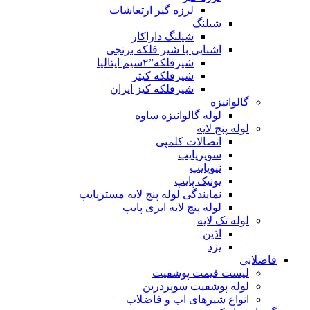
لرزه گیر ارتعاشات
شیلنگ
شیلنگ داراکار
اشنایی با شیر فلکه برنجی
شیرفلکه”۲سیم ایتالیا
شیرفلکه کیتز
شیرفلکه کیز ایران
گالوانیزه
لوله گالوانیزه ساوه
لوله پنج لایه
اتصالات کلمپی
سوپرپایپ
نیوپایپ
یونیک پایپ
نمایندگی لوله پنج لایه مسترپایپ
لوله پنج لایه ایزی پایپ
لوله تک لایه
اذین
یزد
فاضلابی
لیست قیمت پوشفیت
لوله پوشفیت سوپردرین
انواع شیرهای اب و فاضلاب