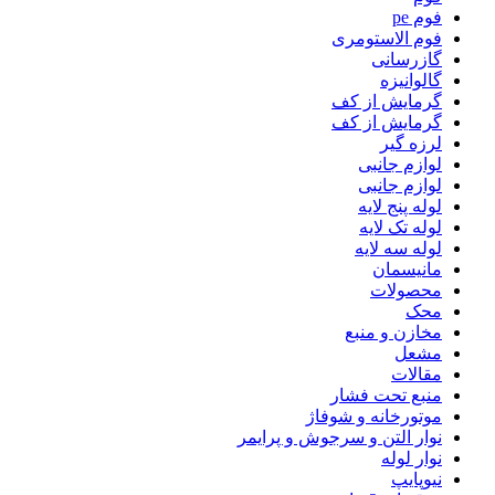
فوم pe
فوم الاستومری
گازرسانی
گالوانیزه
گرمایش از کف
گرمایش از کف
لرزه گیر
لوازم جانبی
لوازم جانبی
لوله پنج لایه
لوله تک لایه
لوله سه لایه
مانیسمان
محصولات
محک
مخازن و منبع
مشعل
مقالات
منبع تحت فشار
موتورخانه و شوفاژ
نوار التن و سرجوش و پرایمر
نوار لوله
نیوپایپ