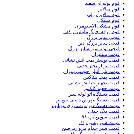
فوم لوله ای سفید
فوم متالایز
فوم متالایز رولی
فوم مشکی
فوم مشکی الاستومری
فوم ورقه ای گرمایش از کف
قیچی سایز بزرگ
قیچی سایز بزرگ آذین
قیچی لوله سبز سایز بزرگ
قیمت بستیران
قیمت بوستر پمپ اتش نشانی
قیمت بویلر بخار چدنی
قیمت پلی اتیلن جوشی پلیران
قیمت پمپ پنتاکس
قیمت تجهیزات آتش نشانی
قیمت جعبه کلکتور
قیمت دستگاه اتو لوله سبز
قیمت دستگاه پرس دستی نیوپایپ
قیمت دستگاه پرس شارژی نیوپایپ
قیمت دیگ چدنی
قیمت سوپرپایپ ۹۸
قیمت شیر پیسوار آذر
قیمت شیر حمام مروارید صبح
قیمت شیر رادیاتور گرمافر