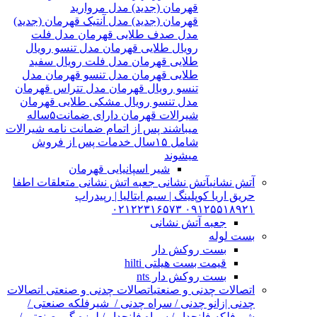
قهرمان (جدید) مدل مروارید
قهرمان (جدید) مدل آنتیک قهرمان (جدید)
مدل صدف طلایی قهرمان مدل فلت
رویال طلایی قهرمان مدل تنسو رویال
طلایی قهرمان مدل فلت رویال سفید
طلایی قهرمان مدل تنسو قهرمان مدل
تنسو رویال قهرمان مدل تتراس قهرمان
مدل تنسو رویال مشکی طلایی قهرمان
شیرالات قهرمان دارای ضمانت۵ساله
میباشند پس از اتمام ضمانت نامه شیرالات
شامل ۱۵سال خدمات پس از فروش
میشوند
شیر اسپانیایی قهرمان
آتش نشانی
آتش نشانی جعبه اتش نشانی متعلقات اطفا
حریق اریا کوپلینگ | سیم ایتالیا | رپیدراپ
۰۹۱۲۵۵۱۸۹۲۱ ۰۲۱۲۲۳۱۶۵۷۳
جعبه آتش نشانی
بست لوله
بست روکش دار
قیمت بست هیلتی hilti
بست روکش دار nts
اتصالات چدنی و صنعتی
اتصالات چدنی و صنعتی اتصالات
چدنی |زانو چدنی / سراه چدنی / شیرفلکه صنعتی /
شیرفلکه فلنچدار / سراه فلنچدار / لرزه گیر صنعتی /