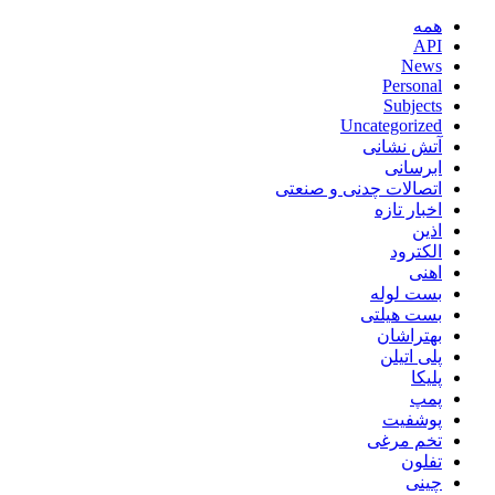
همه
API
News
Personal
Subjects
Uncategorized
آتش نشانی
ابرسانی
اتصالات چدنی و صنعتی
اخبار تازه
اذین
الکترود
اهنی
بست لوله
بست هیلتی
بهتراشان
پلی اتیلن
پلیکا
پمپ
پوشفیت
تخم مرغی
تفلون
چینی