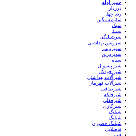
خمیر لوله
درزدار
رده چهل
ساوه سنگین
سبک
سپنتا
سرشیلنگی
سرویس بهداشتی
سوپرپایپ
سوپردرین
سیاه
شیر پیسوال
شیر خودکار
شیرآلات بهداشتی
شیرآلات قهرمان
شیرصافی
شیرفلکه
شیرقفلی
شیرگازی
شیلنگ
شیلنگ
شیلنگ حصیری
فاضلابی
فوم