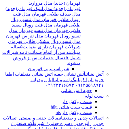
قهرمان (جدید) مدل مروارید
قهرمان (جدید) مدل آنتیک قهرمان (جدید)
مدل صدف طلایی قهرمان مدل فلت
رویال طلایی قهرمان مدل تنسو رویال
طلایی قهرمان مدل فلت رویال سفید
طلایی قهرمان مدل تنسو قهرمان مدل
تنسو رویال قهرمان مدل تتراس قهرمان
مدل تنسو رویال مشکی طلایی قهرمان
شیرالات قهرمان دارای ضمانت۵ساله
میباشند پس از اتمام ضمانت نامه شیرالات
شامل ۱۵سال خدمات پس از فروش
میشوند
شیر اسپانیایی قهرمان
آتش نشانی
آتش نشانی جعبه اتش نشانی متعلقات اطفا
حریق اریا کوپلینگ | سیم ایتالیا | رپیدراپ
۰۹۱۲۵۵۱۸۹۲۱ ۰۲۱۲۲۳۱۶۵۷۳
جعبه آتش نشانی
بست لوله
بست روکش دار
قیمت بست هیلتی hilti
بست روکش دار nts
اتصالات چدنی و صنعتی
اتصالات چدنی و صنعتی اتصالات
چدنی |زانو چدنی / سراه چدنی / شیرفلکه صنعتی /
شیرفلکه فلنچدار / سراه فلنچدار / لرزه گیر صنعتی /