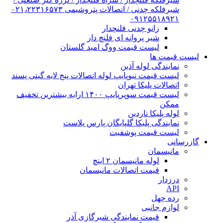
شیرفلکه چدنی / اتصالات پتروشیمی ۰۲۱٫۲۲۳۱۶۵۷۳
۰۹۱۲۵۵۱۸۹۲۱
زانو چدنی فلنچدار
شیر پروانه ای فلنچ دار
لیست قیمت ووگ امید گلستان
لیست قیمت ها
نمایندگی لوله آذین
لیست قیمت نیوپایپ لوله اتصالات پنج لایه گیتی پسند
اتصالات پلیکا تهران
لیست قیمت سوپرپایپ ۱۴۰۰ ارایه بیشترین تخفیف
ممکن
لوله پلیکا ناردین
نمایندگی پلیکا گلپایگان پارس پلاست
لیست قیمت پوشفیت
گازرسانی
مانیسمان
لوله مانیسمان ۲ اینچ
قیمت اتصالات مانیسمان
درزدار
API
رده چهل
لوازم جانبی
قیمت نمایندگی شیرگازی آذر