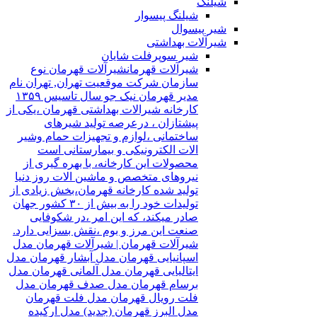
شیلنگ
شیلنگ پیسوار
شیر پیسوال
شیرآلات بهداشتی
شیر سوپرفلت شایان
شیرآلات قهرمان
شیرآلات قهرمان نوع
سازمان شرکت موقعیت تهران, تهران نام
مدیر قهرمان نیک جو سال تاسیس ۱۳۵۹
کارخانه شیرالات بهداشتی قهرمان ،یکی از
پیشتازان ، درعرصه تولید شیرهای
ساختمانی ،لوازم و تجهیزات حمام وشیر
الات الکترونیکی و بیمارستانی است
محصولات این کارخانه، با بهره گیری از
نیروهای متخصص و ماشین الات روز دنیا
تولید شده کارخانه قهرمان،بخش زیادی از
تولیدات خود را به بیش از ۳۰ کشور جهان
صادر میکند، که این امر ،در شکوفایی
صنعت این مرز و بوم ،نقش بسزایی دارد.
شیرآلات قهرمان | شیرآلات قهرمان مدل
اسپانیایی قهرمان مدل آبشار قهرمان مدل
ایتالیایی قهرمان مدل آلمانی قهرمان مدل
برسام قهرمان مدل صدف قهرمان مدل
فلت رویال قهرمان مدل فلت قهرمان
مدل البرز قهرمان (جدید) مدل ارکیده