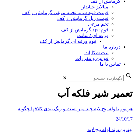
گرمایش از کف
متالایز حبابدار
قیمت فوم شانه تخمه مرغی گرمایش از کف
قیمت ریل گرمایش از کف
تخم مرغی
فوم xpe گرمایش از کف
ورقه ای 2سانت
فوم ورقه ای گرمایش از کف
درباره ما
ثبت شکایات
قوانین و مقررات
تماس با ما
✕
تعمیر شیر فلکه آب
هر توپ لوله پنج لایه چند متر است و رنگ بندی کلافها چگونه
24/10/17
بهترین برند لوله پنج لایه