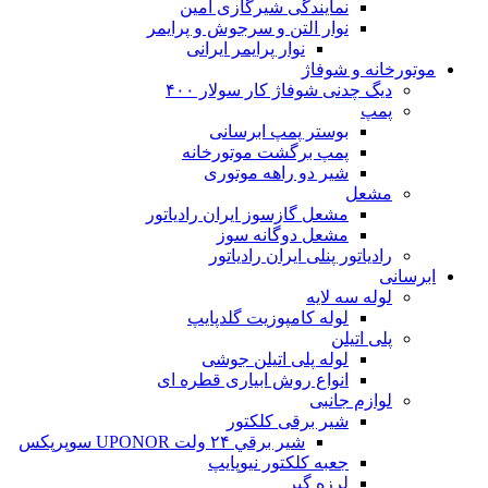
نمایندگی شیرگازی امین
نوار التن و سرجوش و پرایمر
نوار پرایمر ایرانی
موتورخانه و شوفاژ
دیگ چدنی شوفاژ کار سولار ۴۰۰
پمپ
بوستر پمپ ابرسانی
پمپ برگشت موتورخانه
شیر دو راهه موتوری
مشعل
مشعل گازسوز ایران رادیاتور
مشعل دوگانه سوز
رادیاتور پنلی ایران رادیاتور
ابرسانی
لوله سه لایه
لوله کامپوزیت گلدپایپ
پلی اتیلن
لوله پلی اتیلن جوشی
انواع روش ابیاری قطره ای
لوازم جانبی
شیر برقی کلکتور
شير برقي ۲۴ ولت UPONOR سوپرپکس
جعبه کلکتور نیوپایپ
لرزه گیر