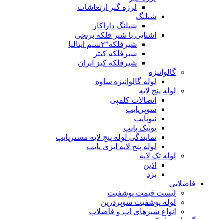
لرزه گیر ارتعاشات
شیلنگ
شیلنگ داراکار
اشنایی با شیر فلکه برنجی
شیرفلکه”۲سیم ایتالیا
شیرفلکه کیتز
شیرفلکه کیز ایران
گالوانیزه
لوله گالوانیزه ساوه
لوله پنج لایه
اتصالات کلمپی
سوپرپایپ
نیوپایپ
یونیک پایپ
نمایندگی لوله پنج لایه مسترپایپ
لوله پنج لایه ایزی پایپ
لوله تک لایه
اذین
یزد
فاضلابی
لیست قیمت پوشفیت
لوله پوشفیت سوپردرین
انواع شیرهای اب و فاضلاب