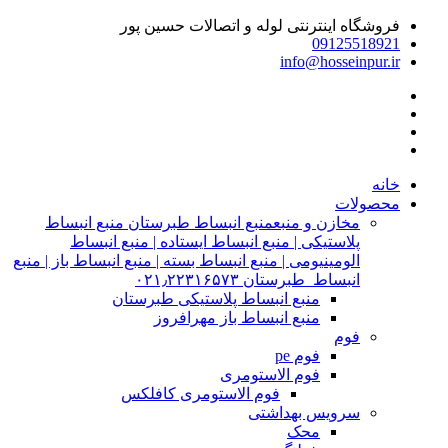
فروشگاه اینترنتی لوله و اتصالات حسین پور
09125518921
info@hosseinpur.ir
خانه
محصولات
مخازن و منبع
منبع انبساط طبرستان منبع انبساط
پلاستیکی | منبع انبساط ایستاده | منبع انبساط
الومینیومی | منبع انبساط بسته | منبع انبساط باز | منبع
انبساط طبرستان ۰۲۱٫۲۲۳۱۶۵۷۳
منبع انبساط پلاستیکی طبرستان
منبع انبساط باز مهرافروز
فوم
فوم pe
فوم الاستومری
فوم الاستومری کافلکس
سرویس بهداشتی
محک