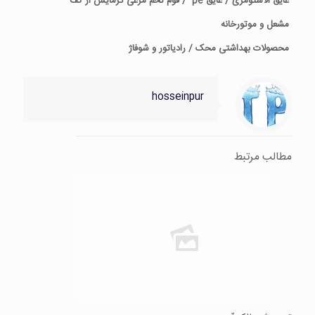
عایق الاستومری / عایق pe / فوم تخم مرغی گرمایش از کف
مشعل
و موتورخانه
محصولات بهداشتی محک / رادیاتور و شوفاژ
hosseinpur
مطالب مرتبط