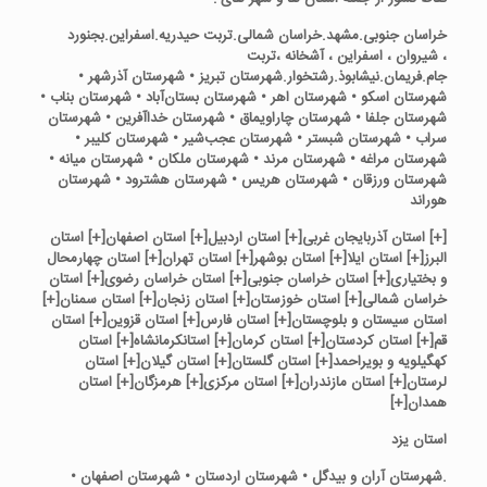
خراسان جنوبی.مشهد.خراسان شمالی.تربت حیدریه.اسفراین.بجنورد
، شیروان ، اسفراین ، آشخانه ،تربت
جام.فریمان.نیشابوذ.رشتخوار.
شهرستان تبریز • شهرستان آذرشهر •
شهرستان اسکو • شهرستان اهر • شهرستان بستان‌آباد • شهرستان بناب •
شهرستان جلفا • شهرستان چاراویماق • شهرستان خداآفرین • شهرستان
سراب • شهرستان شبستر • شهرستان عجب‌شیر • شهرستان کلیبر •
شهرستان مراغه • شهرستان مرند • شهرستان ملکان • شهرستان میانه •
شهرستان ورزقان • شهرستان هریس • شهرستان هشترود • شهرستان
هوراند
[
+
]
استان آذربایجان غرب
ی
[
+
]
استان اردبیل
[
+
]
استان اصفهان
[
+
]
استان
البرز
[
+
]
استان ایلا
[
+
]
استان بوشهر
[
+
]
ا
ستان تهران
[
+
]
استان چهارمحال
و بختیاری
[
+
]
استان خراسان جنوبی
[
+
]
استان خراسان رضوی
[
+
]
استان
خراسان شمالی
[
+
]
استان خوزستان
[
+
]
استان زنجان
[
+
]
استان سمنان
[
+
]
استان سیستان و بلوچستان
[
+
]
استان فارس
[
+
]
استان قزوین
[
+
]
ا
ستان
قم
[
+
]
استان کردستان
[
+
]
استان کرمان
[
+
]
استانکرمانشاه
[
+
]
استان
کهگیلویه و بویراحمد
[
+
]
استان گلستان
[
+
]
استان گیلان
[
+
]
استان
لرس
تان
[
+
]
استان مازندران
[
+
]
استان مرکزی
[
+
]
هرمزگان
[
+
]
استان
همدان
[
+
]
استان یزد
.
شهرستان آران و بیدگل • شهرستان اردستان • شهرستان اصفهان •