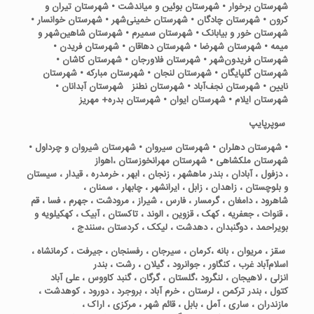
شهرستان برخوار • شهرستان بوئین و میاندشت • شهرستان تیران و
کرون • شهرستان چادگان • شهرستان خمینی‌شهر • شهرستان خوانسار •
شهرستان خور و بیابانک • شهرستان سمیرم • شهرستان شاهین‌شهر و
میمه • شهرستان شهرضا • شهرستان دهاقان • شهرستان فریدن •
شهرستان فریدون‌شهر • شهرستان فلاورجان • شهرستان کاشان •
شهرستان گلپایگان • شهرستان لنجان • شهرستان مبارکه • شهرستان
نایین • شهرستان نجف‌آباد • شهرستان نطنز شهرستان آبدانان •
شهرستان ایلام • شهرستان ایوان • شهرستان بدره+ مهریز
سوپرپایپ
• شهرستان دهلران • شهرستان سیروان • شهرستان شیروان و چرداول •
شهرستان ملکشاهی • شهرستان مهران
خوزستان ،اهواز
، دزفول ، آبادان ، بندر ماهشهر ، زنجان ، ابهر ، خرمدره ، قیدار ، سیستان
و بلوچستان ، زاهدان ، زابل ، ایرانشهر ، چابهار ، سمنان ،
شاهرود ، دامغان ، گرمسار ، فارس ، شیراز ، مرودشت ، جهرم ، فسا ، قم
، قنوات ، جعفریه ، کهک ، قزوین ، الوند ، تاکستان ، آبیک ، کهکیلویه و
بویراحمد ، دوگنبدان ، دهدشت ، لیکک ، کردستان ،سنندج ،
سقز ، مریوان ، بانه ،کرمان ، سیرجان ، رفسنجان ، جیرفت ، کرمانشاه ،
اسلام‌آباد غرب ، کنگاور ، جوانرود ، گیلان ، رشت ، بندر
انزلی ، لاهیجان ، لنگرود ،
گلستان ، گرگان ، گنبد کاووس ، علی‌ آباد
کتول ، بندر ترکمن ، لرستان ، خرم آباد ، بروجرد ، دورود ، کوهدشت ،
مازندران ، ساری ، آمل ، بابل ، قائم شهر ، مرکزی ، اراک ،