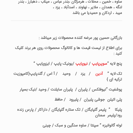
ساوه ، خمین ، محلات ، هرمزگان ،بندر عباس ، میناب ، دهبارز ، بندر
لنگه ، همدان ، ملایر ، نهاوند ، اسدآباد ، یزد ،
میبد ، اردکان و حمیدیا می باشد
بازرگانی حسین پور عرضه کننده محصولات زیر میباشد :
برای اطلاع از لیست قیمت ها و کاتالوگ محصولات روی هر برند کلیک
کنید :
پنج لایه “
سوپرپایپ
/
نیوپایپ
/یونیک پایپ / ایزوپایپ ”
تک لایه ”
آدین
/ یزد / وحید / آ اس / گلدپایپ{کامپوزیت
ترکیه ای }
پوشفیت “نیوفلکس / پلیران / پلیران سایلنت / وحید /نیک بسپار
پلی اتیلن جوشی پلیران / پلیرود / حافظ
پلیکا ” پلیمر گلپایگان / تک ستاره گلپایگان / داراکار / پارس زنده
رود/پلیمر سمنان
لوله گالوانیزه ” سپنتا / ساوه سنگین و سبک / چینی