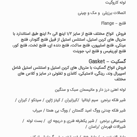
لوله کاروگیت
اتصالات برزیلی و مک و چینی
فلنج – Flange
فروش انواع مختلف فلنج از سایز ۱/۲ اینچ الی ۶۰ اینچ طبق استاندارد با
متریال های کربن استیل، استنلس استیل از قبیل فلنج گلودار، فلنج
عینکی، فلنج اسلیپون، فلنج ساکت، فلنج دنده ای، فلنج تخت، فلنج کور،
فلنج اوریفیس و فلنج لپ جوینت
گسکیت – Gasket
فروش انواع گسکیت با متریال های کربن استیل و استنلس استیل شامل
اسپیرال وند، رینگی، لاستیکی، کاغذی و تفلونی در سایز و کلاس های
مختلف
لوله اهنی درز دار و مانیسمان سبک و سنگین
شیر فلکه برنجی سیم ایتالیا /کیزایران / کیتز ژاپن / سیتکو / کیزان /
شیر فلکه چدنی ووگ امید گلستان / ووگ بی همتا / میراب
شیرصافی برنجی / شیر یکطرفه فنری و دریچه ای / بست لوله /
شیرالات قهرمان /راسان /