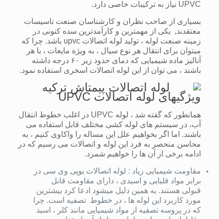
UPVC نیاز به ترکیبات خاصی دارد.
بسیاری از صاحب نظران و کارشناسان صنعت تاسیسات
معتقدند, یکی از مهمترین و کارآمدترین سده کنونی در
زمینه صنعت لوله ، تولید لوله اتصالات upvc باشد. چرا که
میتوان برای انتقال هر نوع سیال ، به ویژه مایعات ، با هر
آنالیز ماده شیمیایی که دمای حدود زیر ۶۰ درجه داشته
باشند ، می توان از این لوله اتصالات اسخری استفاده نمود.
ویژگیهای لوله اتصالات UPVC
همانطور که گفته شد ، لوله UPVC در اغلب خطوط انتقال
آب، در سیستم های لوله کشی مختلف قابل استفاده می
باشند. اما اگر بخواهیم علل این مساله را واکاوی کنیم ، به
محاسن منحصر به فرد این لوله و اتصالات می رسیم که در
ادامه برخی از آن ها را خواهیم شمرد.
مقاومت شیمیایی زیاد : لوله اتصالات یوپی وی سی در
برابر مواد قلیایی و اسیدی ، دارای مقاومت قابل
قبولی هستند. به همین دلیل میشود ادعا کرد بیشترین
مورد کاربرد این لوله ها ، در خطوط تصفیه است. چرا
که در پروسه تصفیه از مواد شیمیایی مانند کلر ، اسید