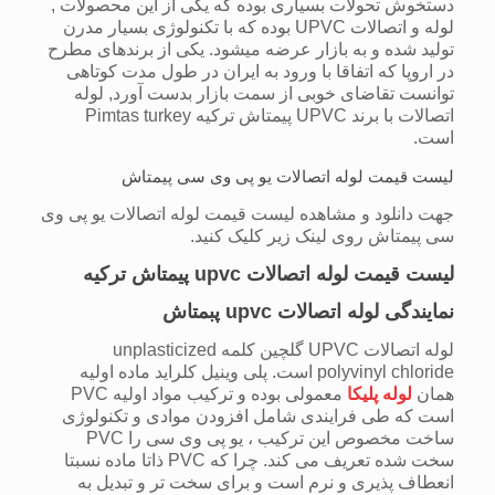
دستخوش تحولات بسیاری بوده که یکی از این محصولات ,
لوله و اتصالات UPVC بوده که با تکنولوژی بسیار مدرن
تولید شده و به بازار عرضه میشود. یکی از برندهای مطرح
در اروپا که اتفاقا با ورود به ایران در طول مدت کوتاهی
توانست تقاضای خوبی از سمت بازار بدست آورد, لوله
اتصالات با برند UPVC پیمتاش ترکیه Pimtas turkey
است.
لیست قیمت لوله اتصالات یو پی وی سی پیمتاش
جهت دانلود و مشاهده لیست قیمت لوله اتصالات یو پی وی
سی پیمتاش روی لینک زیر کلیک کنید.
لیست قیمت لوله اتصالات upvc پیمتاش ترکیه
نمایندگی لوله اتصالات upvc پبمتاش
لوله اتصالات UPVC گلچین کلمه unplasticized
polyvinyl chloride است. پلی وینیل کلراید ماده اولیه
همان
لوله پلیکا
معمولی بوده و ترکیب مواد اولیه PVC
است که طی فرایندی شامل افزودن موادی و تکنولوژی
ساخت مخصوص این ترکیب ، یو پی وی سی را PVC
سخت شده تعریف می کند. چرا که PVC ذاتا ماده نسبتا
انعطاف پذیری و نرم است و برای سخت تر و تبدیل به