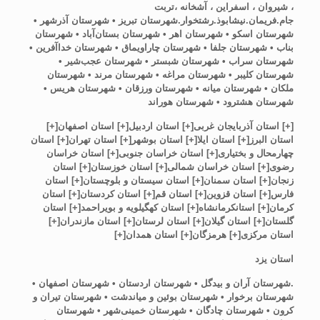
، شیروان ، اسفراین ، آشخانه ،تربت
جام.فریمان.نیشابوذ.رشتخوار.
شهرستان تبریز • شهرستان آذرشهر •
شهرستان اسکو • شهرستان اهر • شهرستان بستان‌آباد • شهرستان
بناب • شهرستان جلفا • شهرستان چاراویماق • شهرستان خداآفرین •
شهرستان سراب • شهرستان شبستر • شهرستان عجب‌شیر •
شهرستان کلیبر • شهرستان مراغه • شهرستان مرند • شهرستان
ملکان • شهرستان میانه • شهرستان ورزقان • شهرستان هریس •
شهرستان هشترود • شهرستان هوراند
[
+
]
استان آذربایجان غرب
ی
[
+
]
استان اردبیل
[
+
]
استان اصفهان
[
+
]
استان البرز
[
+
]
استان ایلا
[
+
]
استان بوشهر
[
+
]
ا
ستان تهران
[
+
]
استان
چهارمحال و بختیاری
[
+
]
استان خراسان جنوبی
[
+
]
استان خراسان
رضوی
[
+
]
استان خراسان شمالی
[
+
]
استان خوزستان
[
+
]
استان
زنجان
[
+
]
استان سمنان
[
+
]
استان سیستان و بلوچستان
[
+
]
استان
فارس
[
+
]
استان قزوین
[
+
]
ا
ستان قم
[
+
]
استان کردستان
[
+
]
استان
کرمان
[
+
]
استانکرمانشاه
[
+
]
استان کهگیلویه و بویراحمد
[
+
]
استان
گلستان
[
+
]
استان گیلان
[
+
]
استان لرس
تان
[
+
]
استان مازندران
[
+
]
استان مرکزی
[
+
]
هرمزگان
[
+
]
استان همدان
[
+
]
استان یزد
.
شهرستان آران و بیدگل • شهرستان اردستان • شهرستان اصفهان •
شهرستان برخوار • شهرستان بوئین و میاندشت • شهرستان تیران و
کرون • شهرستان چادگان • شهرستان خمینی‌شهر • شهرستان