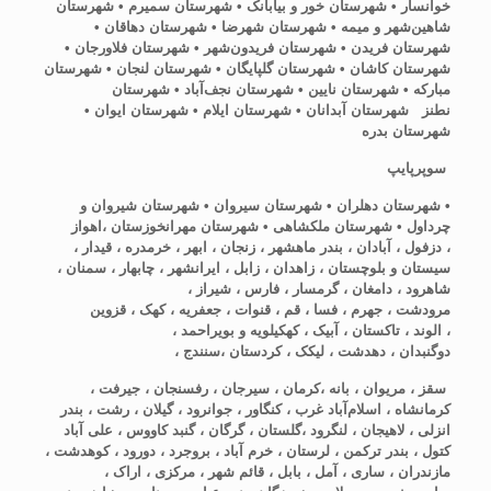
خوانسار • شهرستان خور و بیابانک • شهرستان سمیرم • شهرستان
شاهین‌شهر و میمه • شهرستان شهرضا • شهرستان دهاقان •
شهرستان فریدن • شهرستان فریدون‌شهر • شهرستان فلاورجان •
شهرستان کاشان • شهرستان گلپایگان • شهرستان لنجان • شهرستان
مبارکه • شهرستان نایین • شهرستان نجف‌آباد • شهرستان
نطنز شهرستان آبدانان • شهرستان ایلام • شهرستان ایوان •
شهرستان بدره
سوپرپایپ
• شهرستان دهلران • شهرستان سیروان • شهرستان شیروان و
چرداول • شهرستان ملکشاهی • شهرستان مهران
خوزستان ،اهواز
، دزفول ، آبادان ، بندر ماهشهر ، زنجان ، ابهر ، خرمدره ، قیدار ،
سیستان و بلوچستان ، زاهدان ، زابل ، ایرانشهر ، چابهار ، سمنان ،
شاهرود ، دامغان ، گرمسار ، فارس ، شیراز ،
مرودشت ، جهرم ، فسا ، قم ، قنوات ، جعفریه ، کهک ، قزوین
، الوند ، تاکستان ، آبیک ، کهکیلویه و بویراحمد ،
دوگنبدان ، دهدشت ، لیکک ، کردستان ،سنندج ،
سقز ، مریوان ، بانه ،کرمان ، سیرجان ، رفسنجان ، جیرفت ،
کرمانشاه ، اسلام‌آباد غرب ، کنگاور ، جوانرود ، گیلان ، رشت ، بندر
انزلی ، لاهیجان ، لنگرود ،
گلستان ، گرگان ، گنبد کاووس ، علی‌ آباد
کتول ، بندر ترکمن ، لرستان ، خرم آباد ، بروجرد ، دورود ، کوهدشت ،
مازندران ، ساری ، آمل ، بابل ، قائم شهر ، مرکزی ، اراک ،