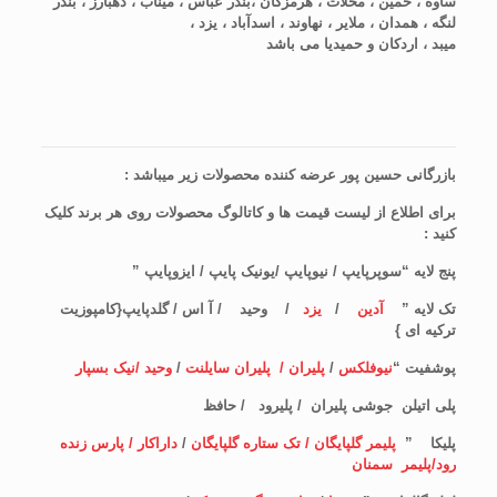
ساوه ، خمین ، محلات ، هرمزگان ،بندر عباس ، میناب ، دهبارز ، بندر
لنگه ، همدان ، ملایر ، نهاوند ، اسدآباد ، یزد ،
میبد ، اردکان و حمیدیا می باشد
بازرگانی حسین پور عرضه کننده محصولات زیر میباشد :
برای اطلاع از لیست قیمت ها و کاتالوگ محصولات روی هر برند کلیک
کنید :
پنج لایه “سوپرپایپ / نیوپایپ /یونیک پایپ / ایزوپایپ ”
تک لایه ”
آدین
/
یزد
/ وحید / آ اس / گلدپایپ{کامپوزیت
ترکیه ای }
پوشفیت “
نیوفلکس
/
پلیران / پلیران سایلنت
/
وحید /نیک بسپار
پلی اتیلن جوشی پلیران / پلیرود / حافظ
پلیکا ”
پلیمر گلپایگان / تک ستاره گلپایگان
/
داراکار / پارس زنده
رود/پلیمر سمنان