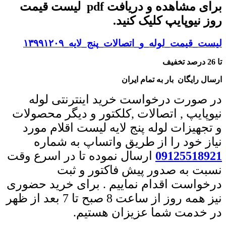
برای مشاهده و دریافت pdf لیست قیمت
روز نیوپایپ کلیک کنید.
لیست_قیمت_لوله_و_اتصالات_پنج_لایه_۱۳۹۹۱۲۰۹
تا 26 درصد تخفیف
ارسال رایگان بار به تمام ایران
در صورت درخواست خرید اینترنتی لوله
نیوپایپ , اتصالات ,کلکتور و دیگر محصولات
و تجهیزات لوله پنج لایه لیست اقلام مورد
نیاز خود را از طریق واتساپ به شماره
09125518921
ارسال نموده تا در اسرع وقت
نسبت به صدور پیش فاکتور و ثبت
درخواست اقدام نماییم . برای خرید حضوری
نیز همه روز از ساعت 8 صبح تا 7 بعد از ظهر
در خدمت شما عزیزان هستیم.