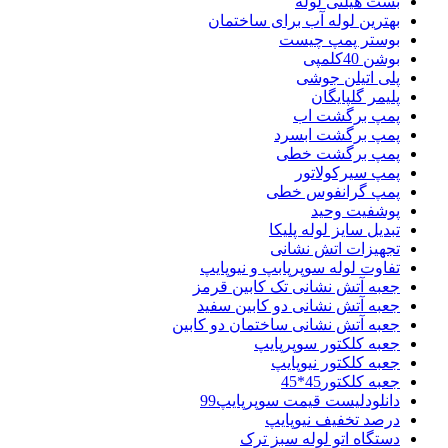
بست هیلتی لوله
بهترین لوله آب برای ساختمان
بوستر پمپ چیست
بوشن 40کلمپی
پلی اتیلن جوشی
پلیمر گلپایگان
پمپ برگشت اب
پمپ برگشت ابسرد
پمپ برگشت خطی
پمپ سیرکولاتور
پمپ گرانفوس خطی
پوشفیت وحید
تبدیل سایز لوله پلیکا
تجهیزات اتش نشانی
تفاوت لوله سوپرپابپ و نیوپایپ
جعبه آتش نشانی تک کابین قرمز
جعبه آتش نشانی دو کابین سفید
جعبه آتش نشانی ساختمان دو کابین
جعبه کلکتور سوپرپایپ
جعبه کلکتور نیوپایپ
جعبه کلکتور45*45
دانلودلیست قیمت سوپرپایپ99
درصد تخفیف نیوپایپ
دستگاه اتو لوله سبز ترک