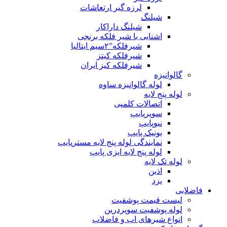
لرزه گیر ارتعاشات
شیلنگ
شیلنگ داراکار
اشنایی با شیر فلکه برنجی
شیرفلکه”۲سیم ایتالیا
شیرفلکه کیتز
شیرفلکه کیز ایران
گالوانیزه
لوله گالوانیزه ساوه
لوله پنج لایه
اتصالات کلمپی
سوپرپایپ
نیوپایپ
یونیک پایپ
نمایندگی لوله پنج لایه مسترپایپ
لوله پنج لایه ایزی پایپ
لوله تک لایه
اذین
یزد
فاضلابی
لیست قیمت پوشفیت
لوله پوشفیت سوپردرین
انواع شیرهای اب و فاضلاب