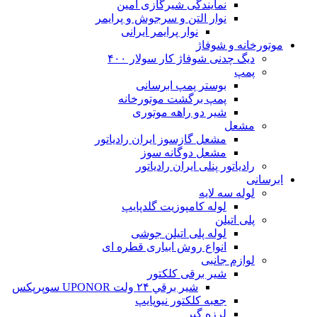
نمایندگی شیرگازی امین
نوار التن و سرجوش و پرایمر
نوار پرایمر ایرانی
موتورخانه و شوفاژ
دیگ چدنی شوفاژ کار سولار ۴۰۰
پمپ
بوستر پمپ ابرسانی
پمپ برگشت موتورخانه
شیر دو راهه موتوری
مشعل
مشعل گازسوز ایران رادیاتور
مشعل دوگانه سوز
رادیاتور پنلی ایران رادیاتور
ابرسانی
لوله سه لایه
لوله کامپوزیت گلدپایپ
پلی اتیلن
لوله پلی اتیلن جوشی
انواع روش ابیاری قطره ای
لوازم جانبی
شیر برقی کلکتور
شير برقي ۲۴ ولت UPONOR سوپرپکس
جعبه کلکتور نیوپایپ
لرزه گیر