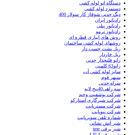
دستگاه اتو لوله کشی
دستمزد لوله کشی
دیگ چدنی شوفاژ کار سولار 400
رادیاتور ایران
رادیاتور پنلی
رادیاتور ترمو
روش های ابیاری قطره ای
روشهای لوله کشی ساختمان
ریل پشت چسب دار
ریل خاردار
زانو فلنچدار چدنی
زانو63 کلمپی
سایز لوله کشی آب
سپهر فوم
سراه چدنی
سه راهی40پنج لایه
شرکت پوشفیت وحید
شرکت شیرگازی استارکو
شرکت مسترپایپ
شرکت نیوپایپ
شماره تلفن سوپرپایپ
شیر اتش نشانی
شیر برقی tme
شیر برقی ایتالیایی