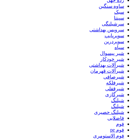
رده چهل
ساوه سنگین
سبک
سپنتا
سرشیلنگی
سرویس بهداشتی
سوپرپایپ
سوپردرین
سیاه
شیر پیسوال
شیر خودکار
شیرآلات بهداشتی
شیرآلات قهرمان
شیرصافی
شیرفلکه
شیرقفلی
شیرگازی
شیلنگ
شیلنگ
شیلنگ حصیری
فاضلابی
فوم
فوم pe
فوم الاستومری