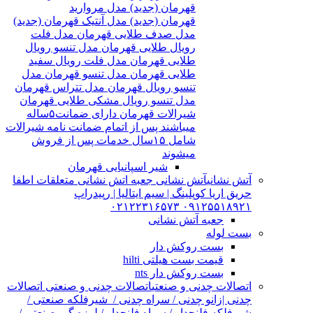
قهرمان (جدید) مدل مروارید
قهرمان (جدید) مدل آنتیک قهرمان (جدید)
مدل صدف طلایی قهرمان مدل فلت
رویال طلایی قهرمان مدل تنسو رویال
طلایی قهرمان مدل فلت رویال سفید
طلایی قهرمان مدل تنسو قهرمان مدل
تنسو رویال قهرمان مدل تتراس قهرمان
مدل تنسو رویال مشکی طلایی قهرمان
شیرالات قهرمان دارای ضمانت۵ساله
میباشند پس از اتمام ضمانت نامه شیرالات
شامل ۱۵سال خدمات پس از فروش
میشوند
شیر اسپانیایی قهرمان
آتش نشانی
آتش نشانی جعبه اتش نشانی متعلقات اطفا
حریق اریا کوپلینگ | سیم ایتالیا | رپیدراپ
۰۹۱۲۵۵۱۸۹۲۱ ۰۲۱۲۲۳۱۶۵۷۳
جعبه آتش نشانی
بست لوله
بست روکش دار
قیمت بست هیلتی hilti
بست روکش دار nts
اتصالات چدنی و صنعتی
اتصالات چدنی و صنعتی اتصالات
چدنی |زانو چدنی / سراه چدنی / شیرفلکه صنعتی /
شیرفلکه فلنچدار / سراه فلنچدار / لرزه گیر صنعتی /