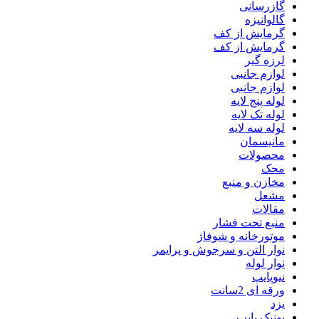
گازرسانی
گالوانیزه
گرمایش از کف
گرمایش از کف
لرزه گیر
لوازم جانبی
لوازم جانبی
لوله پنج لایه
لوله تک لایه
لوله سه لایه
مانیسمان
محصولات
محک
مخازن و منبع
مشعل
مقالات
منبع تحت فشار
موتورخانه و شوفاژ
نوار التن و سرجوش و پرایمر
نوار لوله
نیوپایپ
ورقه ای 2سانت
یزد
یونیک پایپ