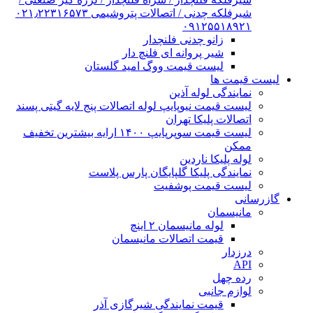
شیرفلکه چدنی / اتصالات پتروشیمی ۰۲۱٫۲۲۳۱۶۵۷۳
۰۹۱۲۵۵۱۸۹۲۱
زانو چدنی فلنچدار
شیر پروانه ای فلنچ دار
لیست قیمت ووگ امید گلستان
لیست قیمت ها
نمایندگی لوله آذین
لیست قیمت نیوپایپ لوله اتصالات پنج لایه گیتی پسند
اتصالات پلیکا تهران
لیست قیمت سوپرپایپ ۱۴۰۰ ارایه بیشترین تخفیف
ممکن
لوله پلیکا ناردین
نمایندگی پلیکا گلپایگان پارس پلاست
لیست قیمت پوشفیت
گازرسانی
مانیسمان
لوله مانیسمان ۲ اینچ
قیمت اتصالات مانیسمان
درزدار
API
رده چهل
لوازم جانبی
قیمت نمایندگی شیرگازی آذر