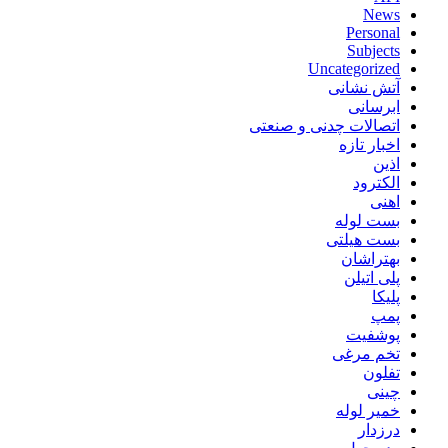
News
Personal
Subjects
Uncategorized
آتش نشانی
ابرسانی
اتصالات چدنی و صنعتی
اخبار تازه
اذین
الکترود
اهنی
بست لوله
بست هیلتی
بهتراشان
پلی اتیلن
پلیکا
پمپ
پوشفیت
تخم مرغی
تفلون
چینی
خمیر لوله
درزدار