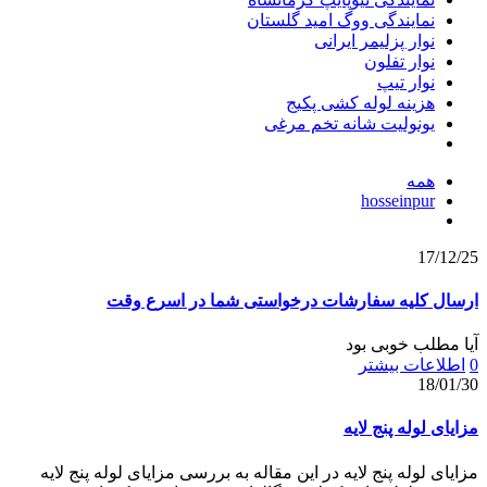
نمایندگی ووگ امید گلستان
نوار پزلیمر ایرانی
نوار تفلون
نوار تیپ
هزینه لوله کشی پکیج
یونولیت شانه تخم مرغی
همه
hosseinpur
17/12/25
ارسال کلیه سفارشات درخواستی شما در اسرع وقت
آیا مطلب خوبی بود
0
اطلاعات بیشتر
18/01/30
مزایای لوله پنج لایه
مزایای لوله پنج لایه در این مقاله به بررسی مزایای لوله پنج لایه