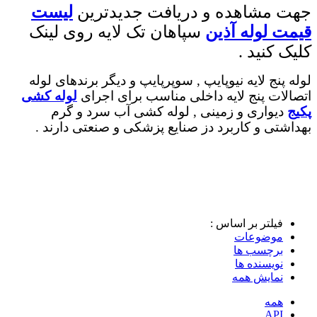
جهت مشاهده و دریافت جدیدترین
لیست
قیمت لوله آذین
سپاهان تک لایه روی لینک
کلیک کنید .
لوله پنج لایه نیوپایپ , سوپرپایپ و دیگر برندهای لوله
اتصالات پنج لایه داخلی مناسب برای اجرای
لوله کشی
پکیج
دیواری و زمینی , لوله کشی آب سرد و گرم
بهداشتی و کاربرد دز صنایع پزشکی و صنعتی دارند .
نمایندگی نیوپایپ رشت |نمایندگی نیوپایپ ساری |نمایندگی نیوپایپ خمین |نمایندگی نیوپایپ یاسوج |
نمایندگی نیوپایپ کرمانشاه |نمایندگی نیوپایپ بندر دیلم |نمایندگی نیوپایپ خلخال|نمایندگی نیوپایپ
نوشهر |نمایندگی لوله نیوپایپ تهران |نمایندگی لوله نیوپایپ ساری |نمایندگی لوله نیوپایپ تبریز |
نمایندگی لوله نیوپایپ امل |نمایندگی لوله نیوپایپ بابلسر |نمایندگی لوله نیوپایپ نکا |نمایندگی لوله
نیوپایپ قایمشهر |
فیلتر بر اساس :
موضوعات
برچسب ها
نویسنده ها
نمایش همه
همه
API