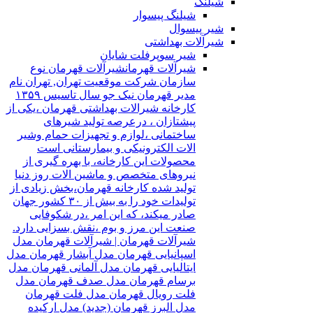
شیلنگ
شیلنگ پیسوار
شیر پیسوال
شیرآلات بهداشتی
شیر سوپرفلت شایان
شیرآلات قهرمان
شیرآلات قهرمان نوع
سازمان شرکت موقعیت تهران, تهران نام
مدیر قهرمان نیک جو سال تاسیس ۱۳۵۹
کارخانه شیرالات بهداشتی قهرمان ،یکی از
پیشتازان ، درعرصه تولید شیرهای
ساختمانی ،لوازم و تجهیزات حمام وشیر
الات الکترونیکی و بیمارستانی است
محصولات این کارخانه، با بهره گیری از
نیروهای متخصص و ماشین الات روز دنیا
تولید شده کارخانه قهرمان،بخش زیادی از
تولیدات خود را به بیش از ۳۰ کشور جهان
صادر میکند، که این امر ،در شکوفایی
صنعت این مرز و بوم ،نقش بسزایی دارد.
شیرآلات قهرمان | شیرآلات قهرمان مدل
اسپانیایی قهرمان مدل آبشار قهرمان مدل
ایتالیایی قهرمان مدل آلمانی قهرمان مدل
برسام قهرمان مدل صدف قهرمان مدل
فلت رویال قهرمان مدل فلت قهرمان
مدل البرز قهرمان (جدید) مدل ارکیده