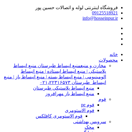
فروشگاه اینترنتی لوله و اتصالات حسین پور
09125518921
info@hosseinpur.ir
خانه
محصولات
مخازن و منبع
منبع انبساط طبرستان منبع انبساط
پلاستیکی | منبع انبساط ایستاده | منبع انبساط
الومینیومی | منبع انبساط بسته | منبع انبساط باز | منبع
انبساط طبرستان ۰۲۱٫۲۲۳۱۶۵۷۳
منبع انبساط پلاستیکی طبرستان
منبع انبساط باز مهرافروز
فوم
فوم pe
فوم الاستومری
فوم الاستومری کافلکس
سرویس بهداشتی
محک