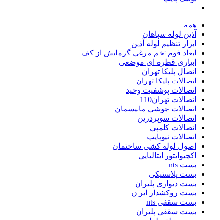
همه
آذین لوله سپاهان
ابزار تنظیم لوله آذین
ابعاد فوم تخم مرغی گرمایش از کف
ابیاری قطره ای موضعی
اتصال پلیکا تهران
اتصالات پلیکا تهران
اتصالات پوشفیت وحید
اتصالات تهران110
اتصالات جوشی مانیسمان
اتصالات سوپردرین
اتصالات کلمپی
اتصالات نیوپایپ
اصول لوله کشی ساختمان
اکچیوایتور ایتالیایی
بست nts
بست پلاستیکی
بست دیواری پلیران
بست روکشدار ایران
بست سقفی nts
بست سقفی پلیران