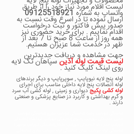
محصولات و تجهیزات لوله پنج لایه
لیست اقلام مورد نیاز خود را از طریق
واتساپ به شماره
09125518921
ارسال نموده تا در اسرع وقت نسبت به
صدور پیش فاکتور و ثبت درخواست
اقدام نماییم . برای خرید حضوری نیز
همه روز از ساعت 8 صبح تا 7 بعد از
ظهر در خدمت شما عزیزان هستیم.
جهت مشاهده و دریافت جدیدترین
لیست قیمت لوله آذین
سپاهان تک لایه
روی لینک کلیک کنید .
لوله پنج لایه نیوپایپ , سوپرپایپ و دیگر برندهای
لوله اتصالات پنج لایه داخلی مناسب برای اجرای
لوله کشی پکیج
دیواری و زمینی , لوله کشی آب سرد
و گرم بهداشتی و کاربرد دز صنایع پزشکی و صنعتی
دارند .
نمایندگی نیوپایپ رشت |نمایندگی نیوپایپ ساری |نمایندگی نیوپایپ
خمین |نمایندگی نیوپایپ یاسوج |نمایندگی نیوپایپ کرمانشاه |نمایندگی
نیوپایپ بندر دیلم |نمایندگی نیوپایپ خلخال|نمایندگی نیوپایپ نوشهر |
نمایندگی لوله نیوپایپ تهران |نمایندگی لوله نیوپایپ ساری |نمایندگی