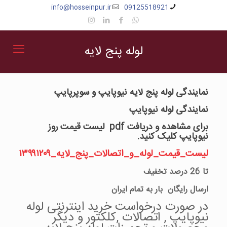
info@hosseinpur.ir
09125518921
لوله پنج لایه
نمایندگی لوله پنج لایه نیوپایپ و سوپرپایپ
نمایندگی لوله نیوپایپ
برای مشاهده و دریافت pdf لیست قیمت روز
نیوپایپ کلیک کنید.
لیست_قیمت_لوله_و_اتصالات_پنج_لایه_۱۳۹۹۱۲۰۹
تا 26 درصد تخفیف
ارسال رایگان بار به تمام ایران
در صورت درخواست خرید اینترنتی لوله
نیوپایپ , اتصالات ,کلکتور و دیگر