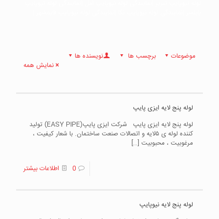
لوله نیوپایپ تبریز |نمایندگی لوله نیوپایپ امل |نمایندگی لوله نیوپایپ
بابلسر |نمایندگی لوله نیوپایپ نکا |نمایندگی لوله نیوپایپ قایمشهر |
موضوعات
برچسب ها
نویسنده ها
نمایش همه
لوله پنج لایه ایزی پایپ
لوله پنج لایه ایزی پایپ شرکت ایزی پایپ(EASY PIPE) تولید
کننده لوله ی ۵لایه و اتصالات صنعت ساختمان. با شعار کیفیت ،
مرغوبیت ، محبوبیت
[…]
0
اطلاعات بیشتر
لوله پنج لایه نیوپایپ