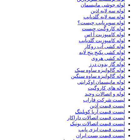
لوله جوشی مانیسمان
لوله سه لایه اذین
لوله سه لایه گلدپایپ
لوله سوپرپایپ چیست؟
لوله کاروگیت چیست
لوله کامپوزیت آ اس
لوله کامپوزیت گلدپایپ
لوله کشی آب روکار
لوله کشی پکیج پنج لایه
لوله کشی هروی
لوله گاز بدون درز
لوله گالوانیزه ساوه سبک
لوله گالوانیزه ساوه سنگین
لوله مانیسمان اوکراینی
لوله های کاروگیت
لوله و اتصالات وحید
لیست شرکت فاراب
لیست قیمت آذین
لیست قیمت آریا کوپلینگ
لیست قیمت اتصالات داراکار
لیست قیمت اتصالات یونیک
لیست قیمت ایزی پایپ
لیست قیمت بست ایران