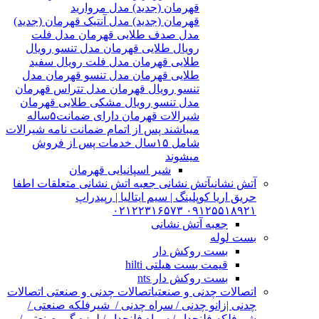
قهرمان (جدید) مدل مروارید
قهرمان (جدید) مدل آنتیک قهرمان (جدید)
مدل صدف طلایی قهرمان مدل فلت
رویال طلایی قهرمان مدل تنسو رویال
طلایی قهرمان مدل فلت رویال سفید
طلایی قهرمان مدل تنسو قهرمان مدل
تنسو رویال قهرمان مدل تتراس قهرمان
مدل تنسو رویال مشکی طلایی قهرمان
شیرالات قهرمان دارای ضمانت۵ساله
میباشند پس از اتمام ضمانت نامه شیرالات
شامل ۱۵سال خدمات پس از فروش
میشوند
شیر اسپانیایی قهرمان
آتش نشانی
آتش نشانی جعبه اتش نشانی متعلقات اطفا
حریق اریا کوپلینگ | سیم ایتالیا | رپیدراپ
۰۹۱۲۵۵۱۸۹۲۱ ۰۲۱۲۲۳۱۶۵۷۳
جعبه آتش نشانی
بست لوله
بست روکش دار
قیمت بست هیلتی hilti
بست روکش دار nts
اتصالات چدنی و صنعتی
اتصالات چدنی و صنعتی اتصالات
چدنی |زانو چدنی / سراه چدنی / شیرفلکه صنعتی /
شیرفلکه فلنچدار / سراه فلنچدار / لرزه گیر صنعتی /