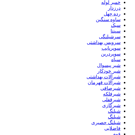
خمیر لوله
درزدار
رده چهل
ساوه سنگین
سبک
سپنتا
سرشیلنگی
سرویس بهداشتی
سوپرپایپ
سوپردرین
سیاه
شیر پیسوال
شیر خودکار
شیرآلات بهداشتی
شیرآلات قهرمان
شیرصافی
شیرفلکه
شیرقفلی
شیرگازی
شیلنگ
شیلنگ
شیلنگ حصیری
فاضلابی
فوم