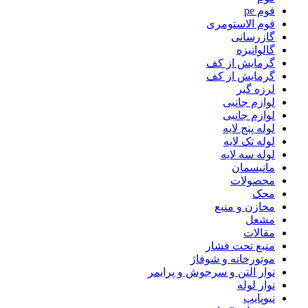
فوم pe
فوم الاستومری
گازرسانی
گالوانیزه
گرمایش از کف
گرمایش از کف
لرزه گیر
لوازم جانبی
لوازم جانبی
لوله پنج لایه
لوله تک لایه
لوله سه لایه
مانیسمان
محصولات
محک
مخازن و منبع
مشعل
مقالات
منبع تحت فشار
موتورخانه و شوفاژ
نوار التن و سرجوش و پرایمر
نوار لوله
نیوپایپ