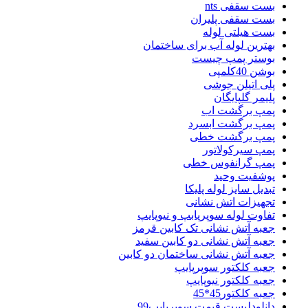
بست سقفی nts
بست سقفی پلیران
بست هیلتی لوله
بهترین لوله آب برای ساختمان
بوستر پمپ چیست
بوشن 40کلمپی
پلی اتیلن جوشی
پلیمر گلپایگان
پمپ برگشت اب
پمپ برگشت ابسرد
پمپ برگشت خطی
پمپ سیرکولاتور
پمپ گرانفوس خطی
پوشفیت وحید
تبدیل سایز لوله پلیکا
تجهیزات اتش نشانی
تفاوت لوله سوپرپابپ و نیوپایپ
جعبه آتش نشانی تک کابین قرمز
جعبه آتش نشانی دو کابین سفید
جعبه آتش نشانی ساختمان دو کابین
جعبه کلکتور سوپرپایپ
جعبه کلکتور نیوپایپ
جعبه کلکتور45*45
دانلودلیست قیمت سوپرپایپ99