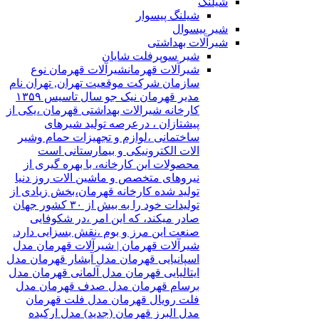
شیلنگ
شیلنگ پیسوار
شیر پیسوال
شیرآلات بهداشتی
شیر سوپرفلت شایان
شیرآلات قهرمان
شیرآلات قهرمان نوع
سازمان شرکت موقعیت تهران, تهران نام
مدیر قهرمان نیک جو سال تاسیس ۱۳۵۹
کارخانه شیرالات بهداشتی قهرمان ،یکی از
پیشتازان ، درعرصه تولید شیرهای
ساختمانی ،لوازم و تجهیزات حمام وشیر
الات الکترونیکی و بیمارستانی است
محصولات این کارخانه، با بهره گیری از
نیروهای متخصص و ماشین الات روز دنیا
تولید شده کارخانه قهرمان،بخش زیادی از
تولیدات خود را به بیش از ۳۰ کشور جهان
صادر میکند، که این امر ،در شکوفایی
صنعت این مرز و بوم ،نقش بسزایی دارد.
شیرآلات قهرمان | شیرآلات قهرمان مدل
اسپانیایی قهرمان مدل آبشار قهرمان مدل
ایتالیایی قهرمان مدل آلمانی قهرمان مدل
برسام قهرمان مدل صدف قهرمان مدل
فلت رویال قهرمان مدل فلت قهرمان
مدل البرز قهرمان (جدید) مدل ارکیده