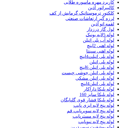
کاربرد مهره ماسوره طلایی
کالبیراتور آذین
کلکتور ترموستاتیک گرمایش از کف
لرزه گیر ارتعاشات صنعتی
لقمه اتو آذین
لول گاز درزدار
لوله 5لایه یونیک
لوله آب پلی اتیلن
لوله اهنی 2اینچ
لوله اهنی سپنتا
لوله پلی اتیلت4اینچ
لوله پلی اتیلن
لوله پلی اتیلن 6اینچ
لوله پلی اتیلن جوشی چیست
لوله پلی اتیلن مشکی
لوله پلی اتیلن4اینچ
لوله پلیکا داراکار
لوله پلیکا سایز 160
لوله پلیکا فشار قوی گلپایگان
لوله پنج لایه ایزی پایپ
لوله پنج لایه سوپرپایپ قم
لوله پنج لایه مسترپایپ
لوله پنج لایه نیوپایپ
لوله پوشفیت سوپردرین