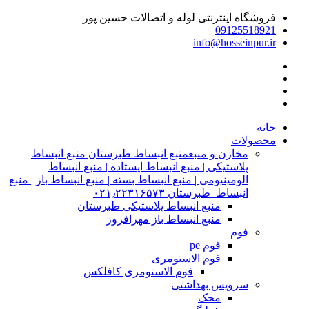
فروشگاه اینترنتی لوله و اتصالات حسین پور
09125518921
info@hosseinpur.ir
خانه
محصولات
مخازن و منبع
منبع انبساط طبرستان منبع انبساط
پلاستیکی | منبع انبساط ایستاده | منبع انبساط
الومینیومی | منبع انبساط بسته | منبع انبساط باز | منبع
انبساط طبرستان ۰۲۱٫۲۲۳۱۶۵۷۳
منبع انبساط پلاستیکی طبرستان
منبع انبساط باز مهرافروز
فوم
فوم pe
فوم الاستومری
فوم الاستومری کافلکس
سرویس بهداشتی
محک