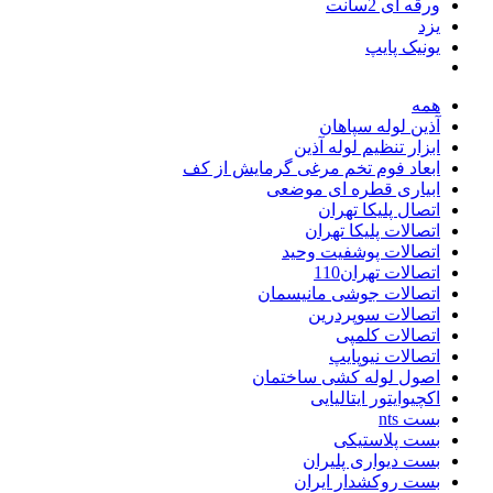
ورقه ای 2سانت
یزد
یونیک پایپ
همه
آذین لوله سپاهان
ابزار تنظیم لوله آذین
ابعاد فوم تخم مرغی گرمایش از کف
ابیاری قطره ای موضعی
اتصال پلیکا تهران
اتصالات پلیکا تهران
اتصالات پوشفیت وحید
اتصالات تهران110
اتصالات جوشی مانیسمان
اتصالات سوپردرین
اتصالات کلمپی
اتصالات نیوپایپ
اصول لوله کشی ساختمان
اکچیوایتور ایتالیایی
بست nts
بست پلاستیکی
بست دیواری پلیران
بست روکشدار ایران