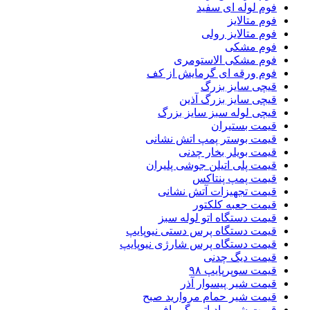
فوم لوله ای سفید
فوم متالایز
فوم متالایز رولی
فوم مشکی
فوم مشکی الاستومری
فوم ورقه ای گرمایش از کف
قیچی سایز بزرگ
قیچی سایز بزرگ آذین
قیچی لوله سبز سایز بزرگ
قیمت بستیران
قیمت بوستر پمپ اتش نشانی
قیمت بویلر بخار چدنی
قیمت پلی اتیلن جوشی پلیران
قیمت پمپ پنتاکس
قیمت تجهیزات آتش نشانی
قیمت جعبه کلکتور
قیمت دستگاه اتو لوله سبز
قیمت دستگاه پرس دستی نیوپایپ
قیمت دستگاه پرس شارژی نیوپایپ
قیمت دیگ چدنی
قیمت سوپرپایپ ۹۸
قیمت شیر پیسوار آذر
قیمت شیر حمام مروارید صبح
قیمت شیر رادیاتور گرمافر