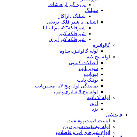
لرزه گیر ارتعاشات
شیلنگ
شیلنگ داراکار
اشنایی با شیر فلکه برنجی
شیرفلکه”۲سیم ایتالیا
شیرفلکه کیتز
شیرفلکه کیز ایران
گالوانیزه
لوله گالوانیزه ساوه
لوله پنج لایه
اتصالات کلمپی
سوپرپایپ
نیوپایپ
یونیک پایپ
نمایندگی لوله پنج لایه مسترپایپ
لوله پنج لایه ایزی پایپ
لوله تک لایه
اذین
یزد
فاضلابی
لیست قیمت پوشفیت
لوله پوشفیت سوپردرین
انواع شیرهای اب و فاضلاب