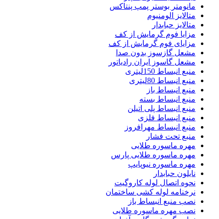
مانومتر بوستر پمپ پنتاکس
متالایز الومنیوم
متالایز حبابدار
مزایا فوم گرمایش از کف
مزایای فوم گرمایش از کف
مشعل گازسوز بدون صدا
مشعل گاسوز ایران رادیاتور
منبع انبساط 150لیتری
منبع انبساط 80لیتری
منبع انبساط باز
منبع انبساط بسته
منبع انبساط پلی اتیلن
منبع انبساط فلزی
منبع انبساط مهرافروز
منبع تحت فشار
مهره ماسوره طلایی
مهره ماسوره طلایی پارس
مهره ماسوره نیوپایپ
نایلون حبابدار
نحوه اتصال لوله کاروگیت
نرخنامه لوله کشی ساختمان
نصب منبع انبساط باز
نصب مهره ماسوره طلایی