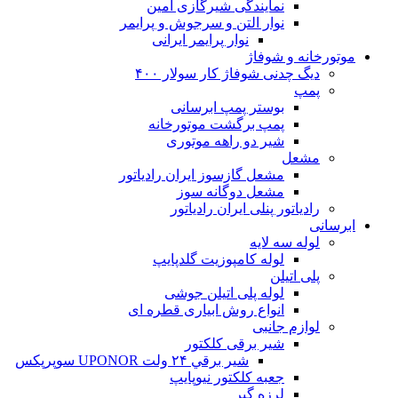
نمایندگی شیرگازی امین
نوار التن و سرجوش و پرایمر
نوار پرایمر ایرانی
موتورخانه و شوفاژ
دیگ چدنی شوفاژ کار سولار ۴۰۰
پمپ
بوستر پمپ ابرسانی
پمپ برگشت موتورخانه
شیر دو راهه موتوری
مشعل
مشعل گازسوز ایران رادیاتور
مشعل دوگانه سوز
رادیاتور پنلی ایران رادیاتور
ابرسانی
لوله سه لایه
لوله کامپوزیت گلدپایپ
پلی اتیلن
لوله پلی اتیلن جوشی
انواع روش ابیاری قطره ای
لوازم جانبی
شیر برقی کلکتور
شير برقي ۲۴ ولت UPONOR سوپرپکس
جعبه کلکتور نیوپایپ
لرزه گیر