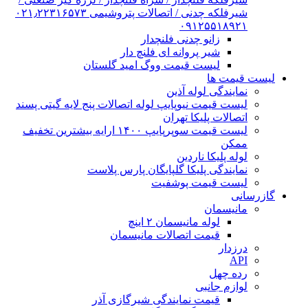
شیرفلکه چدنی / اتصالات پتروشیمی ۰۲۱٫۲۲۳۱۶۵۷۳
۰۹۱۲۵۵۱۸۹۲۱
زانو چدنی فلنچدار
شیر پروانه ای فلنچ دار
لیست قیمت ووگ امید گلستان
لیست قیمت ها
نمایندگی لوله آذین
لیست قیمت نیوپایپ لوله اتصالات پنج لایه گیتی پسند
اتصالات پلیکا تهران
لیست قیمت سوپرپایپ ۱۴۰۰ ارایه بیشترین تخفیف
ممکن
لوله پلیکا ناردین
نمایندگی پلیکا گلپایگان پارس پلاست
لیست قیمت پوشفیت
گازرسانی
مانیسمان
لوله مانیسمان ۲ اینچ
قیمت اتصالات مانیسمان
درزدار
API
رده چهل
لوازم جانبی
قیمت نمایندگی شیرگازی آذر