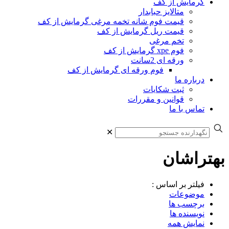
گرمایش از کف
متالایز حبابدار
قیمت فوم شانه تخمه مرغی گرمایش از کف
قیمت ریل گرمایش از کف
تخم مرغی
فوم xpe گرمایش از کف
ورقه ای 2سانت
فوم ورقه ای گرمایش از کف
درباره ما
ثبت شکایات
قوانین و مقررات
تماس با ما
✕
بهتراشان
فیلتر بر اساس :
موضوعات
برچسب ها
نویسنده ها
نمایش همه