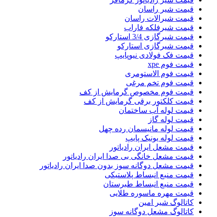
قیمت شیر راسان
قیمت شیرالات راسان
قیمت شیرفلکه فاراب
قیمت شیرگازی 3/4 استارکو
قیمت شیرگازی استارکو
قیمت فک فولادی نیوپایپ
قیمت فوم xpe
قیمت فوم الاستومری
قیمت فوم تخم مرغی
قیمت فوم مخصوص گرمایش از کف
قیمت کلکتور برقی گرمایش از کف
قیمت لوله آب ساختمان
قیمت لوله گاز
قیمت لوله مانیسمان رده چهل
قیمت لوله یونیک پایپ
قیمت مشعل ایران رادیاتور
قیمت مشعل خانگی بی صدا ایران رادیاتور
قیمت مشعل دوگانه سوز بدون صدا ایران رادیاتور
قیمت منبع انبساط پلاستیکی
قیمت منبع انبساط طبرستان
قیمت مهره ماسوره طلایی
کاتالوگ شیر امین
کاتالوگ مشعل دوگانه سوز