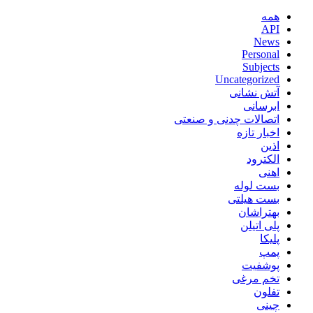
همه
API
News
Personal
Subjects
Uncategorized
آتش نشانی
ابرسانی
اتصالات چدنی و صنعتی
اخبار تازه
اذین
الکترود
اهنی
بست لوله
بست هیلتی
بهتراشان
پلی اتیلن
پلیکا
پمپ
پوشفیت
تخم مرغی
تفلون
چینی