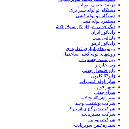
درصد تخفیف نیوپایپ
دستگاه اتو لوله سبز ترک
دستگاه اتو لوله کشی
دستمزد لوله کشی
دیگ چدنی شوفاژ کار سولار 400
رادیاتور ایران
رادیاتور پنلی
رادیاتور ترمو
روش های ابیاری قطره ای
روشهای لوله کشی ساختمان
ریل پشت چسب دار
ریل خاردار
زانو فلنچدار چدنی
زانو63 کلمپی
سایز لوله کشی آب
سپهر فوم
سراه چدنی
سه راهی40پنج لایه
شرکت پوشفیت وحید
شرکت شیرگازی استارکو
شرکت مسترپایپ
شرکت نیوپایپ
شماره تلفن سوپرپایپ