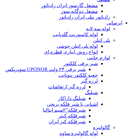
مشعل گازسوز ایران رادیاتور
مشعل دوگانه سوز
رادیاتور پنلی ایران رادیاتور
ابرسانی
لوله سه لایه
لوله کامپوزیت گلدپایپ
پلی اتیلن
لوله پلی اتیلن جوشی
انواع روش ابیاری قطره ای
لوازم جانبی
شیر برقی کلکتور
شير برقي ۲۴ ولت UPONOR سوپرپکس
جعبه کلکتور نیوپایپ
لرزه گیر
لرزه گیر ارتعاشات
شیلنگ
شیلنگ داراکار
اشنایی با شیر فلکه برنجی
شیرفلکه”۲سیم ایتالیا
شیرفلکه کیتز
شیرفلکه کیز ایران
گالوانیزه
لوله گالوانیزه ساوه