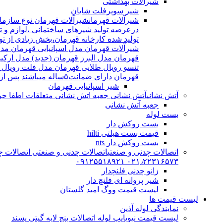
شیرآلات بهداشتی
شیر سوپرفلت شایان
شیرآلات قهرمان
درعرصه تولید شیرهای ساختمانی ،لوازم و تج
شیرآلات قهرمان مدل اسپانیایی قهرمان مد
قهرمان مدل البرز قهرمان (جدید) مدل ارکی
تنسو رویال طلایی قهرمان مدل فلت رویال
قهرمان دارای ضمانت۵ساله میباشند پس از اتمام ضمانت نامه شیرالات شامل ۱۵سال خدمات پس از فروش میشوند
شیر اسپانیایی قهرمان
آتش نشانی
آتش نشانی جعبه اتش نشانی متعلقات اطفا حریق اریا کوپلینگ |
جعبه آتش نشانی
بست لوله
بست روکش دار
قیمت بست هیلتی hilti
بست روکش دار nts
اتصالات چدنی و صنعتی
اتصالات چدنی و صنعتی اتصالات چد
۰۲۱٫۲۲۳۱۶۵۷۳ ۰۹۱۲۵۵۱۸۹۲۱
زانو چدنی فلنچدار
شیر پروانه ای فلنچ دار
لیست قیمت ووگ امید گلستان
لیست قیمت ها
نمایندگی لوله آذین
لیست قیمت نیوپایپ لوله اتصالات پنج لایه گیتی پسند