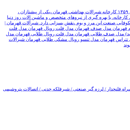
شیرآلات قهرمان نوع سازمان شرکت موقعیت تهران, تهران نام مدیر قهرمان نیک جو سال تاسیس ۱۳۵۹ کارخانه شیرالات بهداشتی قهرمان ،یکی از پیشتازان ،
ارخانه، با بهره گیری از نیروهای متخصص و ماشین الات روز دنیا
۳ کشور جهان صادر میکند، که این امر ،در شکوفایی صنعت این مرز و بوم ،نقش بسزایی دارد. شیرآلات قهرمان |
رسام قهرمان مدل صدف قهرمان مدل فلت رویال قهرمان مدل فلت
(جدید) مدل صدف طلایی قهرمان مدل فلت رویال طلایی قهرمان مدل
ل تتراس قهرمان مدل تنسو رویال مشکی طلایی قهرمان شیرالات
اه فلنچدار / لرزه گیر صنعتی / شیرفلکه چدنی / اتصالات پتروشیمی