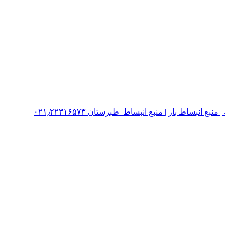
نبساط باز | منبع انبساط طبرستان ۰۲۱٫۲۲۳۱۶۵۷۳