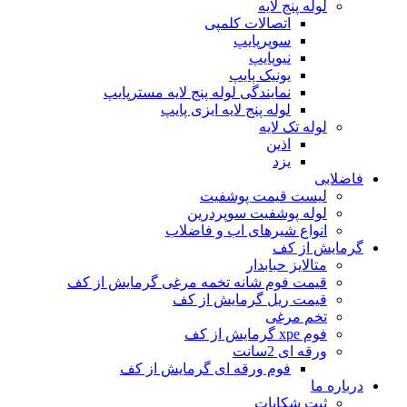
لوله پنج لایه
اتصالات کلمپی
سوپرپایپ
نیوپایپ
یونیک پایپ
نمایندگی لوله پنج لایه مسترپایپ
لوله پنج لایه ایزی پایپ
لوله تک لایه
اذین
یزد
فاضلابی
لیست قیمت پوشفیت
لوله پوشفیت سوپردرین
انواع شیرهای اب و فاضلاب
گرمایش از کف
متالایز حبابدار
قیمت فوم شانه تخمه مرغی گرمایش از کف
قیمت ریل گرمایش از کف
تخم مرغی
فوم xpe گرمایش از کف
ورقه ای 2سانت
فوم ورقه ای گرمایش از کف
درباره ما
ثبت شکایات