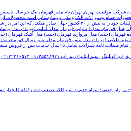
هیزات حمام وشیر الات الکترونیکی و بیمارستانی است محصولات این ک
تولید شده کارخانه قهرمان،بخش زیادی از تولیدات خود را به بیش از ۰
ل آبشار قهرمان مدل ایتالیایی قهرمان مدل آلمانی قهرمان مدل ب
ده قهرمان (جدید) مدل مروارید قهرمان (جدید) مدل آنتیک قهرمان 
 سفید طلایی قهرمان مدل تنسو قهرمان مدل تنسو رویال قهرمان مد
 سیم ایتالیا | رپیدراپ ۰۹۱۲۵۵۱۸۹۲۱ ۰۲۱۲۲۳۱۶۵۷۳
نی |زانو چدنی / سراه چدنی / شیرفلکه صنعتی / شیرفلکه فلنچدار / سر