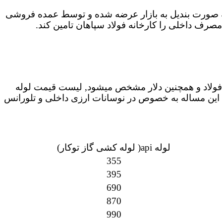
ن در هر دو مدل تست گاز و API از سایز 1/2 اینچ تا 8 اینچ تولید شده و در شاخه های 6 متری به صورت بندیل به بازار عرضه شده و توسط عمده فروشی
صرف داخلی را کارخانه فولاد سپاهان تامین کند.
 فولاد و همچنین دلار مشخص میشود, لیست قیمت لوله
. این مساله به خصوص در نوسانات ارزی داخلی و تلورانس
لوله api( لوله کشی گاز توکار)
355
395
690
870
990