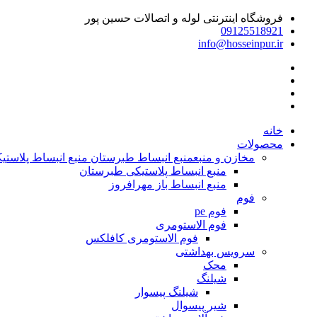
فروشگاه اینترنتی لوله و اتصالات حسین پور
09125518921
info@hosseinpur.ir
خانه
محصولات
مخازن و منبع
منبع انبساط طبرستان منبع انبساط پلاستیکی | م
منبع انبساط پلاستیکی طبرستان
منبع انبساط باز مهرافروز
فوم
فوم pe
فوم الاستومری
فوم الاستومری کافلکس
سرویس بهداشتی
محک
شیلنگ
شیلنگ پیسوار
شیر پیسوال