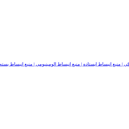
نبع انبساط ایستاده | منبع انبساط الومینیومی | منبع انبساط بسته | منبع ا