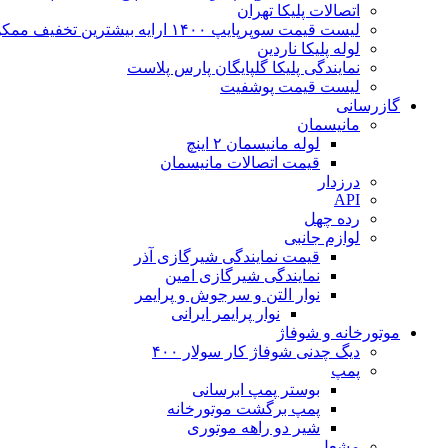
اتصالات پلیکا تهران
لیست قیمت سوپرپایپ ۱۴۰۰ ارایه بیشترین تخفیف ممکن
لوله پلیکا ناردین
نمایندگی پلیکا گلپایگان پارس پلاست
لیست قیمت پوشفیت
گازرسانی
مانیسمان
لوله مانیسمان ۲ اینچ
قیمت اتصالات مانیسمان
درزدار
API
رده چهل
لوازم جانبی
قیمت نمایندگی شیرگازی آذر
نمایندگی شیرگازی امین
نوار التن و سرجوش و پرایمر
نوار پرایمر ایرانی
موتورخانه و شوفاژ
دیگ چدنی شوفاژ کار سولار ۴۰۰
پمپ
بوستر پمپ ابرسانی
پمپ برگشت موتورخانه
شیر دو راهه موتوری
مشعل