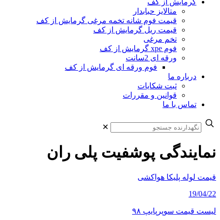
گرمایش از کف
متالایز حبابدار
قیمت فوم شانه تخمه مرغی گرمایش از کف
قیمت ریل گرمایش از کف
تخم مرغی
فوم xpe گرمایش از کف
ورقه ای 2سانت
فوم ورقه ای گرمایش از کف
درباره ما
ثبت شکایات
قوانین و مقررات
تماس با ما
✕
نمایندگی پوشفیت پلی ران
قیمت لوله پلیکا هواکشی
19/04/22
لیست قیمت سوپرپایپ ۹۸