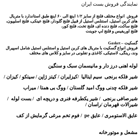
نمایندگی فروش بست ایران
فروش انواع مختلف فلنج از سایز ۱/۲ اینچ الی ۶۰ اینچ طبق استاندارد با متریال
های کربن استیل، استنلس استیل از قبیل فلنج گلودار، فلنج عینکی، فلنج اسلیپون،
فلنج ساکت، فلنج دنده ای، فلنج تخت، فلنج کور،
فلنج اوریفیس و فلنج لپ جوینت
گسکیت – Gasket
فروش انواع گسکیت با متریال های کربن استیل و استنلس استیل شامل اسپیرال
وند، رینگی، لاستیکی، کاغذی و تفلونی در سایز و کلاس های مختلف
لوله اهنی درز دار و مانیسمان سبک و سنگین
شیر فلکه برنجی سیم ایتالیا /کیزایران / کیتز ژاپن / سیتکو / کیزان /
شیر فلکه چدنی ووگ امید گلستان / ووگ بی همتا / میراب
شیرصافی برنجی / شیر یکطرفه فنری و دریچه ای / بست لوله /
شیرالات قهرمان /راسان /
عایق الاستومری / عایق pe / فوم تخم مرغی گرمایش از کف
نمایندگی پلیران تهران
مشعل
و موتورخانه