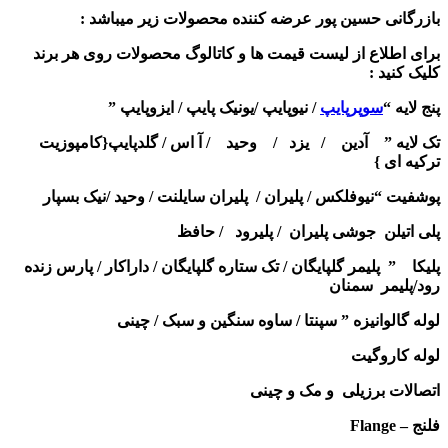
بازرگانی حسین پور عرضه کننده محصولات زیر میباشد :
برای اطلاع از لیست قیمت ها و کاتالوگ محصولات روی هر برند
کلیک کنید :
پنج لایه “
سوپرپایپ
/ نیوپایپ /یونیک پایپ / ایزوپایپ ”
تک لایه ” آدین / یزد / وحید / آ اس / گلدپایپ{کامپوزیت
ترکیه ای }
پوشفیت “نیوفلکس / پلیران / پلیران سایلنت / وحید /نیک بسپار
پلی اتیلن جوشی پلیران / پلیرود / حافظ
پلیکا ” پلیمر گلپایگان / تک ستاره گلپایگان / داراکار / پارس زنده
رود/پلیمر سمنان
لوله گالوانیزه ” سپنتا / ساوه سنگین و سبک / چینی
لوله کاروگیت
اتصالات برزیلی و مک و چینی
فلنج – Flange