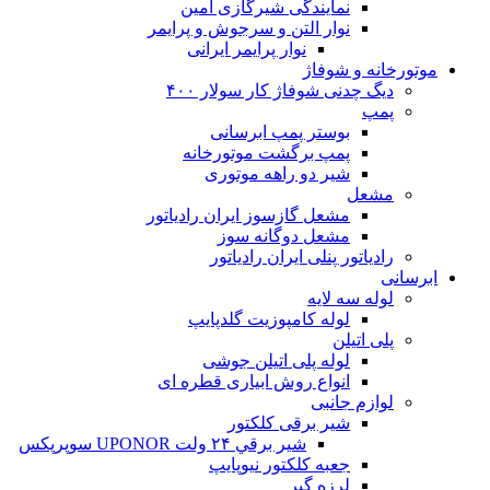
نمایندگی شیرگازی امین
نوار التن و سرجوش و پرایمر
نوار پرایمر ایرانی
موتورخانه و شوفاژ
دیگ چدنی شوفاژ کار سولار ۴۰۰
پمپ
بوستر پمپ ابرسانی
پمپ برگشت موتورخانه
شیر دو راهه موتوری
مشعل
مشعل گازسوز ایران رادیاتور
مشعل دوگانه سوز
رادیاتور پنلی ایران رادیاتور
ابرسانی
لوله سه لایه
لوله کامپوزیت گلدپایپ
پلی اتیلن
لوله پلی اتیلن جوشی
انواع روش ابیاری قطره ای
لوازم جانبی
شیر برقی کلکتور
شير برقي ۲۴ ولت UPONOR سوپرپکس
جعبه کلکتور نیوپایپ
لرزه گیر