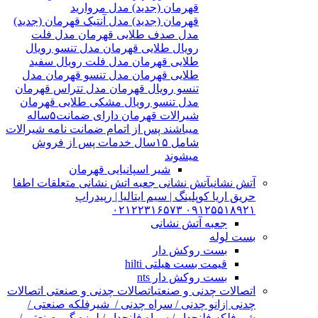
قهرمان (جدید) مدل مروارید
قهرمان (جدید) مدل آنتیک قهرمان (جدید)
مدل صدف طلایی قهرمان مدل فلت
رویال طلایی قهرمان مدل تنسو رویال
طلایی قهرمان مدل فلت رویال سفید
طلایی قهرمان مدل تنسو قهرمان مدل
تنسو رویال قهرمان مدل تتراس قهرمان
مدل تنسو رویال مشکی طلایی قهرمان
شیرالات قهرمان دارای ضمانت۵ساله
میباشند پس از اتمام ضمانت نامه شیرالات
شامل ۱۵سال خدمات پس از فروش
میشوند
شیر اسپانیایی قهرمان
آتش نشانی
آتش نشانی جعبه اتش نشانی متعلقات اطفا
حریق اریا کوپلینگ | سیم ایتالیا | رپیدراپ
۰۹۱۲۵۵۱۸۹۲۱ ۰۲۱۲۲۳۱۶۵۷۳
جعبه آتش نشانی
بست لوله
بست روکش دار
قیمت بست هیلتی hilti
بست روکش دار nts
اتصالات چدنی و صنعتی
اتصالات چدنی و صنعتی اتصالات
چدنی |زانو چدنی / سراه چدنی / شیرفلکه صنعتی /
شیرفلکه فلنچدار / سراه فلنچدار / لرزه گیر صنعتی /