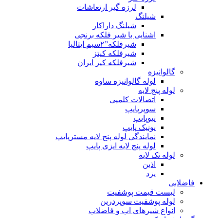
لرزه گیر ارتعاشات
شیلنگ
شیلنگ داراکار
اشنایی با شیر فلکه برنجی
شیرفلکه”۲سیم ایتالیا
شیرفلکه کیتز
شیرفلکه کیز ایران
گالوانیزه
لوله گالوانیزه ساوه
لوله پنج لایه
اتصالات کلمپی
سوپرپایپ
نیوپایپ
یونیک پایپ
نمایندگی لوله پنج لایه مسترپایپ
لوله پنج لایه ایزی پایپ
لوله تک لایه
اذین
یزد
فاضلابی
لیست قیمت پوشفیت
لوله پوشفیت سوپردرین
انواع شیرهای اب و فاضلاب