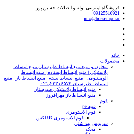
فروشگاه اینترنتی لوله و اتصالات حسین پور
09125518921
info@hosseinpur.ir
خانه
محصولات
مخازن و منبع
منبع انبساط طبرستان منبع انبساط
پلاستیکی | منبع انبساط ایستاده | منبع انبساط
الومینیومی | منبع انبساط بسته | منبع انبساط باز | منبع
انبساط طبرستان ۰۲۱٫۲۲۳۱۶۵۷۳
منبع انبساط پلاستیکی طبرستان
منبع انبساط باز مهرافروز
فوم
فوم pe
فوم الاستومری
فوم الاستومری کافلکس
سرویس بهداشتی
محک