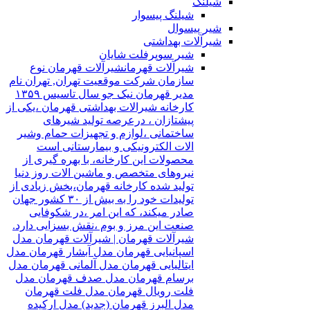
شیلنگ
شیلنگ پیسوار
شیر پیسوال
شیرآلات بهداشتی
شیر سوپرفلت شایان
شیرآلات قهرمان
شیرآلات قهرمان نوع
سازمان شرکت موقعیت تهران, تهران نام
مدیر قهرمان نیک جو سال تاسیس ۱۳۵۹
کارخانه شیرالات بهداشتی قهرمان ،یکی از
پیشتازان ، درعرصه تولید شیرهای
ساختمانی ،لوازم و تجهیزات حمام وشیر
الات الکترونیکی و بیمارستانی است
محصولات این کارخانه، با بهره گیری از
نیروهای متخصص و ماشین الات روز دنیا
تولید شده کارخانه قهرمان،بخش زیادی از
تولیدات خود را به بیش از ۳۰ کشور جهان
صادر میکند، که این امر ،در شکوفایی
صنعت این مرز و بوم ،نقش بسزایی دارد.
شیرآلات قهرمان | شیرآلات قهرمان مدل
اسپانیایی قهرمان مدل آبشار قهرمان مدل
ایتالیایی قهرمان مدل آلمانی قهرمان مدل
برسام قهرمان مدل صدف قهرمان مدل
فلت رویال قهرمان مدل فلت قهرمان
مدل البرز قهرمان (جدید) مدل ارکیده