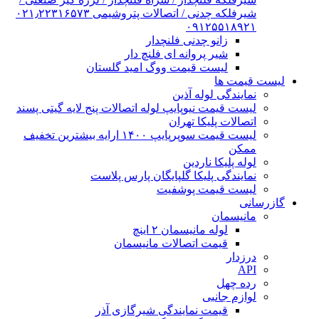
شیرفلکه چدنی / اتصالات پتروشیمی ۰۲۱٫۲۲۳۱۶۵۷۳
۰۹۱۲۵۵۱۸۹۲۱
زانو چدنی فلنچدار
شیر پروانه ای فلنچ دار
لیست قیمت ووگ امید گلستان
لیست قیمت ها
نمایندگی لوله آذین
لیست قیمت نیوپایپ لوله اتصالات پنج لایه گیتی پسند
اتصالات پلیکا تهران
لیست قیمت سوپرپایپ ۱۴۰۰ ارایه بیشترین تخفیف
ممکن
لوله پلیکا ناردین
نمایندگی پلیکا گلپایگان پارس پلاست
لیست قیمت پوشفیت
گازرسانی
مانیسمان
لوله مانیسمان ۲ اینچ
قیمت اتصالات مانیسمان
درزدار
API
رده چهل
لوازم جانبی
قیمت نمایندگی شیرگازی آذر